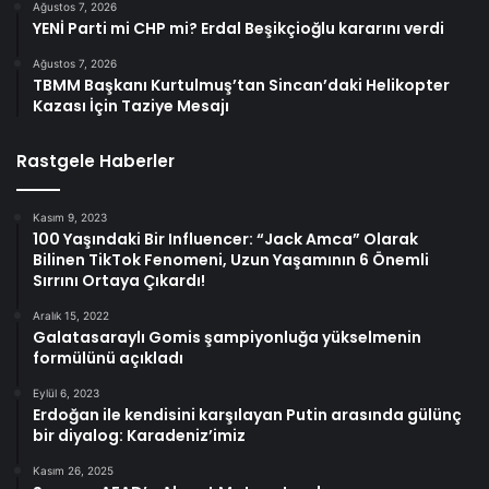
Ağustos 7, 2026
YENİ Parti mi CHP mi? Erdal Beşikçioğlu kararını verdi
Ağustos 7, 2026
TBMM Başkanı Kurtulmuş’tan Sincan’daki Helikopter
Kazası İçin Taziye Mesajı
Rastgele Haberler
Kasım 9, 2023
100 Yaşındaki Bir Influencer: “Jack Amca” Olarak
Bilinen TikTok Fenomeni, Uzun Yaşamının 6 Önemli
Sırrını Ortaya Çıkardı!
Aralık 15, 2022
Galatasaraylı Gomis şampiyonluğa yükselmenin
formülünü açıkladı
Eylül 6, 2023
Erdoğan ile kendisini karşılayan Putin arasında gülünç
bir diyalog: Karadeniz’imiz
Kasım 26, 2025