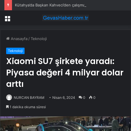
Kütahya’da Başkan Kahveci’den çalışmalara yakın mercek
Menü
Anasayfa
/
Teknoloji
Teknoloji
Xiaomi SU7 şirkete yaradı:
Piyasa değeri 4 milyar dolar
arttı
NURCAN BAYRAM
Nisan 6, 2024
0
0
1 dakika okuma süresi