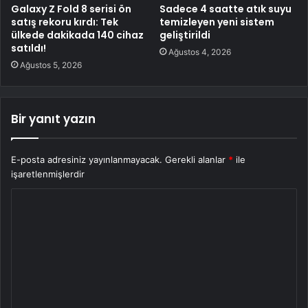
Galaxy Z Fold 8 serisi ön
Sadece 4 saatte atık suyu
satış rekoru kırdı: Tek
temizleyen yeni sistem
ülkede dakikada 140 cihaz
geliştirildi
satıldı!
Ağustos 4, 2026
Ağustos 5, 2026
Bir yanıt yazın
E-posta adresiniz yayınlanmayacak.
Gerekli alanlar
*
ile
işaretlenmişlerdir
Y
o
r
u
m
*