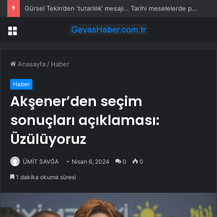
Gürsel Tekin’den ‘tutarlılık’ mesajı… Tarihi meselelerde pusula net olmalı
Menü
Anasayfa
/
Haber
Haber
Akşener’den seçim
sonuçları açıklaması:
Üzülüyoruz
ÜMİT SAVĞA
Nisan 6, 2024
0
0
1 dakika okuma süresi