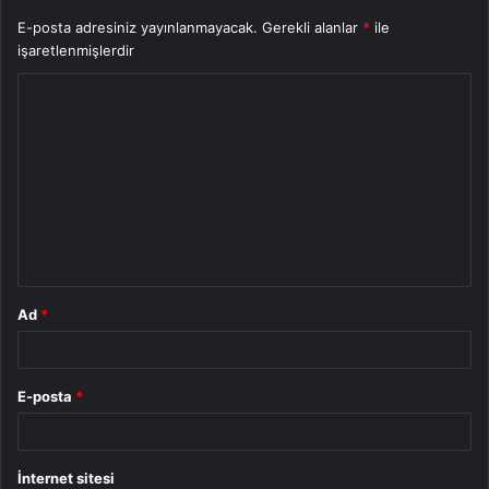
E-posta adresiniz yayınlanmayacak.
Gerekli alanlar
*
ile
işaretlenmişlerdir
Y
o
r
u
m
*
Ad
*
E-posta
*
İnternet sitesi