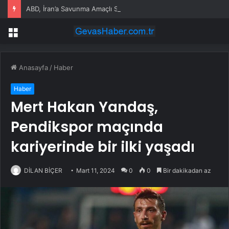
ABD, İran’a Savunma Amaçlı Saldırılar Düzenledi
Menü
Anasayfa
/
Haber
Haber
Mert Hakan Yandaş,
Pendikspor maçında
kariyerinde bir ilki yaşadı
DİLAN BİÇER
Mart 11, 2024
0
0
Bir dakikadan az