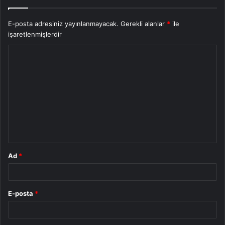
E-posta adresiniz yayınlanmayacak.
Gerekli alanlar
*
ile
işaretlenmişlerdir
Y
o
r
u
m
*
Ad
*
E-posta
*