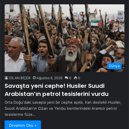
Dünya
DİLAN BİÇER
Ağustos 8, 2026
0
0
Savaşta yeni cephe! Husiler Suudi
Arabistan’ın petrol tesislerini vurdu
Orta Doğu'daki savaşta yeni bir cephe açıldı. İran destekli Husiler,
Suudi Arabistan'ın Cizan ve Yenbu kentlerindeki Aramco petrol
tesislerine füze…
Devamını Oku »