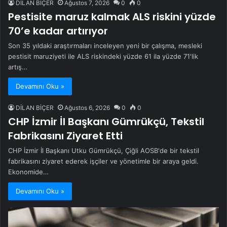
DİLAN BİÇER
Ağustos 7, 2026
0
0
Pestisite maruz kalmak ALS riskini yüzde
70’e kadar artırıyor
Son 35 yıldaki araştırmaları inceleyen yeni bir çalışma, mesleki
pestisit maruziyeti ile ALS riskindeki yüzde 61 ila yüzde 71'lik
artış…
Devamını Oku »
DİLAN BİÇER
Ağustos 6, 2026
0
0
CHP İzmir İl Başkanı Gümrükçü, Tekstil
Fabrikasını Ziyaret Etti
CHP İzmir İl Başkanı Utku Gümrükçü, Çiğli AOSB'de bir tekstil
fabrikasını ziyaret ederek işçiler ve yönetimle bir araya geldi.
Ekonomide…
Devamını Oku »