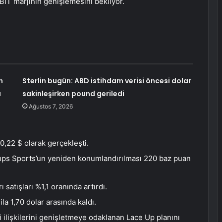
BIT marjının genişlemesini bekliyor.
n
Sterlin bugün: ABD istihdam verisi öncesi dolar
ı
sakinleşirken pound geriledi
Ağustos 7, 2026
0,22 $ olarak gerçekleşti.
Champs Sports’un yeniden konumlandırılması 220 baz puan
satışları %1,1 oranında artırdı.
la 1,70 dolar arasında kaldı.
 ilişkilerini genişletmeye odaklanan Lace Up planını