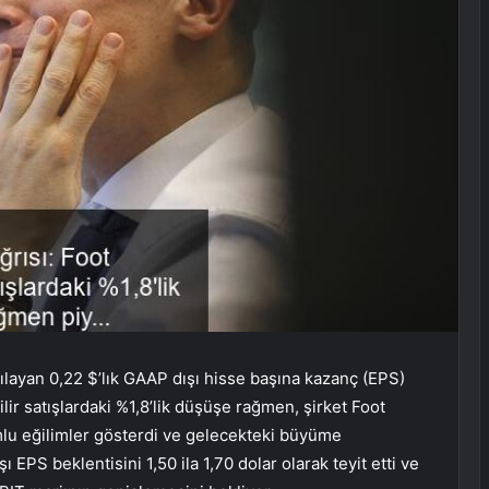
rşılayan 0,22 $’lık GAAP dışı hisse başına kazanç (EPS)
labilir satışlardaki %1,8’lik düşüşe rağmen, şirket Foot
lu eğilimler gösterdi ve gelecekteki büyüme
 EPS beklentisini 1,50 ila 1,70 dolar olarak teyit etti ve