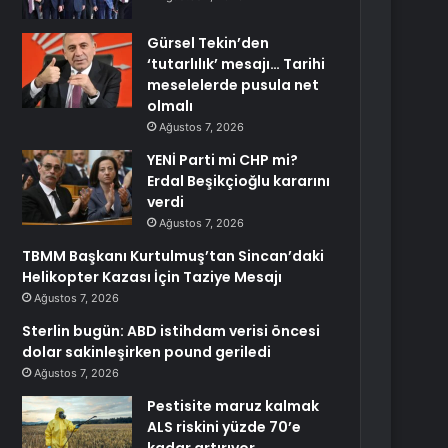
Gürsel Tekin’den
‘tutarlılık’ mesajı… Tarihi
meselelerde pusula net
olmalı
Ağustos 7, 2026
YENİ Parti mi CHP mi?
Erdal Beşikçioğlu kararını
verdi
Ağustos 7, 2026
TBMM Başkanı Kurtulmuş’tan Sincan’daki
Helikopter Kazası İçin Taziye Mesajı
Ağustos 7, 2026
Sterlin bugün: ABD istihdam verisi öncesi
dolar sakinleşirken pound geriledi
Ağustos 7, 2026
Pestisite maruz kalmak
ALS riskini yüzde 70’e