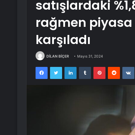
satışlardaki %1,
rağmen piyasa b
karşıladı
DİLAN BİÇER
Mayıs 31, 2024
Facebook
Twitter
LinkedIn
Tumblr
Pinterest
Reddit