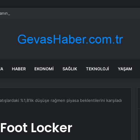
nın en uzun aktarmasız uçuşunda tarihi rekor: 24 saatten fazla havada k
FA
HABER
EKONOMI
SAĞLIK
TEKNOLOJI
YAŞAM
tışlardaki %1,8’lik düşüşe rağmen piyasa beklentilerini karşıladı
 Foot Locker