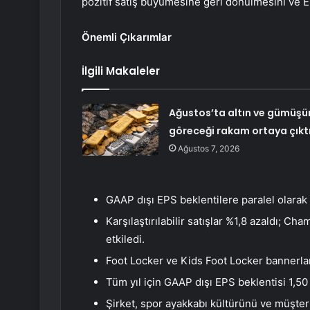
pozitif satış büyümesine geri dönülmesini ve E
Önemli Çıkarımlar
İlgili Makaleler
Ağustos’ta altın ve gümüşü
göreceği rakam ortaya çıkt
Ağustos 7, 2026
GAAP dışı EPS beklentilere paralel olarak 
Karşılaştırılabilir satışlar %1,8 azaldı; 
etkiledi.
Foot Locker ve Kids Foot Locker bannerları 
Tüm yıl için GAAP dışı EPS beklentisi 1,50 i
Şirket, spor ayakkabı kültürünü ve müşteri