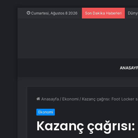
Dünya
Cumartesi, Ağustos 8 2026
Son Dakika Haberleri
ANASAY
Anasayfa
/
Ekonomi
/
Kazanç çağrısı: Foot Locker sa
Ekonomi
Kazanç çağrısı: