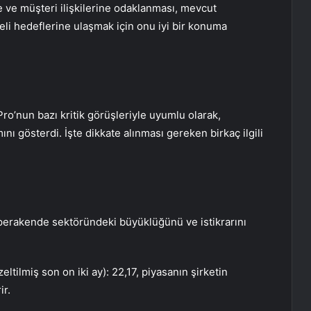
 ve müşteri ilişkilerine odaklanması, mevcut
i hedeflerine ulaşmak için onu iyi bir konuma
Pro’nun bazı kritik görüşleriyle uyumlu olarak,
mını gösterdi. İşte dikkate alınması gereken birkaç ilgili
n perakende sektöründeki büyüklüğünü ve istikrarını
eltilmiş son on iki ay): 22,17, piyasanın şirketin
ir.