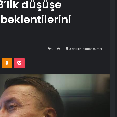
8’lik düşüşe
eklentilerini
0
0
3 dakika okuma süresi
VKontakte
Odnoklassniki
Pocket