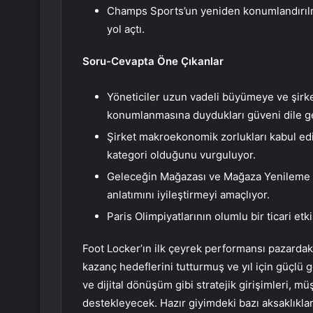
Champs Sports’un yeniden konumlandırılması
yol açtı.
Soru-Cevapta Öne Çıkanlar
Yöneticiler uzun vadeli büyümeye ve şirke
konumlanmasına duydukları güveni dile ge
Şirket makroekonomik zorlukları kabul ediy
kategori olduğunu vurguluyor.
Geleceğin Mağazası ve Mağaza Yenileme gi
anlatımını iyileştirmeyi amaçlıyor.
Paris Olimpiyatlarının olumlu bir ticari etk
Foot Locker’ın ilk çeyrek performansı pazardaki
kazanç hedeflerini tutturmuş ve yıl için güçl
ve dijital dönüşüm gibi stratejik girişimleri, 
destekleyecek. Hazır giyimdeki bazı aksaklık