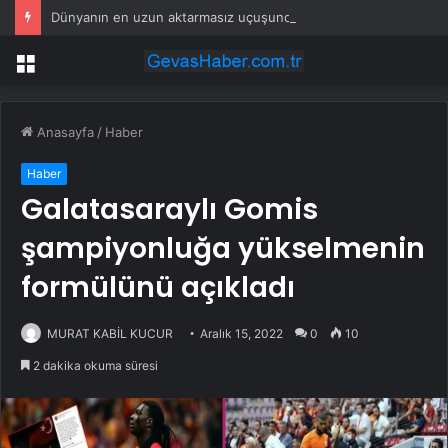
Dünyanın en uzun aktarmasız uçuşunda tarihi rekor: 24 saatten fazla havada kaldılar
Menü
Anasayfa
/
Haber
Haber
Galatasaraylı Gomis
şampiyonluğa yükselmenin
formülünü açıkladı
MURAT KABİL KUCUR
Aralık 15, 2022
0
10
2 dakika okuma süresi