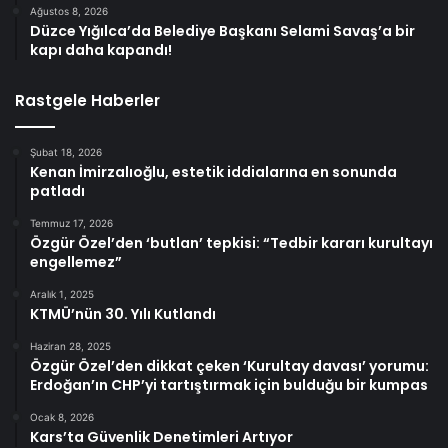
Ağustos 8, 2026
Düzce Yığılca’da Belediye Başkanı Selami Savaş’a bir
kapı daha kapandı!
Rastgele Haberler
Şubat 18, 2026
Kenan İmirzalıoğlu, estetik iddialarına en sonunda
patladı
Temmuz 17, 2026
Özgür Özel’den ‘butlan’ tepkisi: “Tedbir kararı kurultayı
engellemez”
Aralık 1, 2025
KTMÜ’nün 30. Yılı Kutlandı
Haziran 28, 2025
Özgür Özel’den dikkat çeken ‘Kurultay davası’ yorumu:
Erdoğan’ın CHP’yi tartıştırmak için bulduğu bir kumpas
Ocak 8, 2026
Kars’ta Güvenlik Denetimleri Artıyor