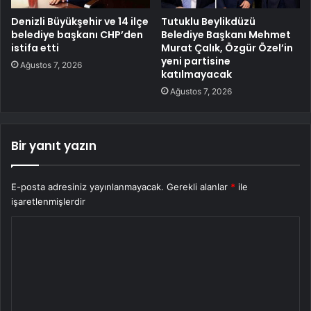
Denizli Büyükşehir ve 14 ilçe
Tutuklu Beylikdüzü
belediye başkanı CHP’den
Belediye Başkanı Mehmet
istifa etti
Murat Çalık, Özgür Özel’in
yeni partisine
Ağustos 7, 2026
katılmayacak
Ağustos 7, 2026
Bir yanıt yazın
E-posta adresiniz yayınlanmayacak.
Gerekli alanlar
*
ile
işaretlenmişlerdir
Y
o
r
u
m