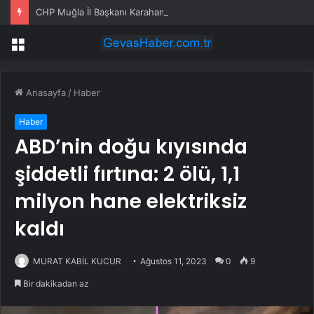
CHP Muğla İl Başkanı Karahan Göreve Başladı
Menü
Anasayfa
/
Haber
Haber
ABD’nin doğu kıyısında
şiddetli fırtına: 2 ölü, 1,1
milyon hane elektriksiz
kaldı
MURAT KABİL KUCUR
Ağustos 11, 2023
0
9
Bir dakikadan az