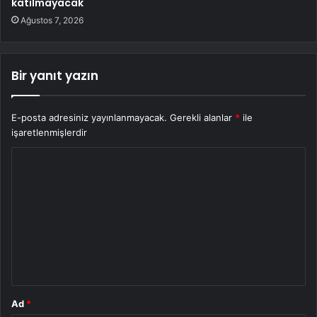
katılmayacak
Ağustos 7, 2026
Bir yanıt yazın
E-posta adresiniz yayınlanmayacak.
Gerekli alanlar
*
ile
işaretlenmişlerdir
Y
o
r
u
m
*
Ad
*