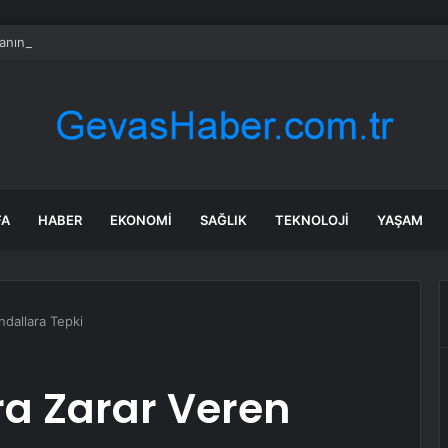
nın en uzun aktarmasız uçuşunda tarihi rekor: 24 saatten fazla havada k
FA
HABER
EKONOMI
SAĞLIK
TEKNOLOJI
YAŞAM
ndallara Tepki
ra Zarar Veren