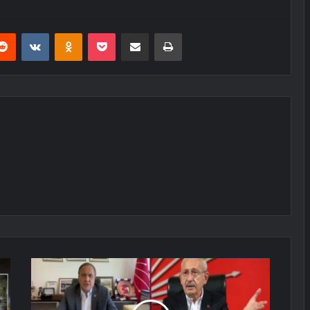
erest
Reddit
VKontakte
Odnoklassniki
Pocket
E-Posta ile paylaş
Yazdır