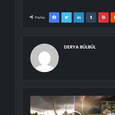
Facebook
Twitter
LinkedIn
Tumblr
Pint
Paylaş
DERYA BÜLBÜL