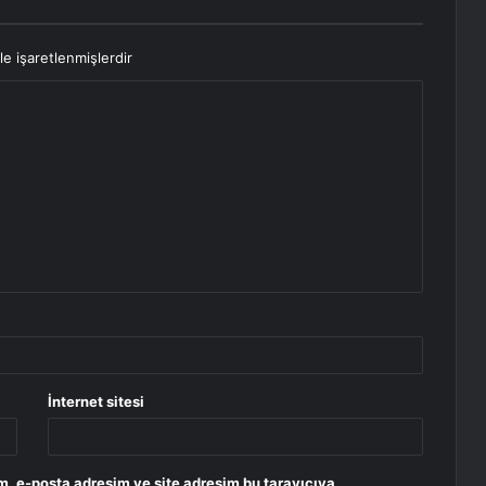
le işaretlenmişlerdir
İnternet sitesi
m, e-posta adresim ve site adresim bu tarayıcıya