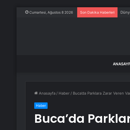
Dünya
Cumartesi, Ağustos 8 2026
Son Dakika Haberleri
ANASAY
Anasayfa
/
Haber
/
Buca’da Parklara Zarar Veren Va
Haber
Buca’da Parkla