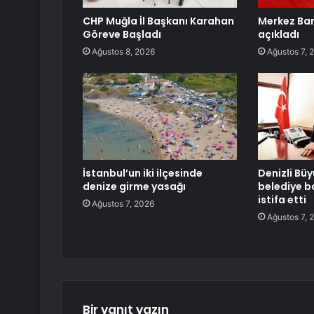
CHP Muğla İl Başkanı Karahan
Merkez Ban
Göreve Başladı
açıkladı
Ağustos 8, 2026
Ağustos 7, 
İstanbul’un iki ilçesinde
Denizli Büy
denize girme yasağı
belediye b
istifa etti
Ağustos 7, 2026
Ağustos 7, 
Bir yanıt yazın