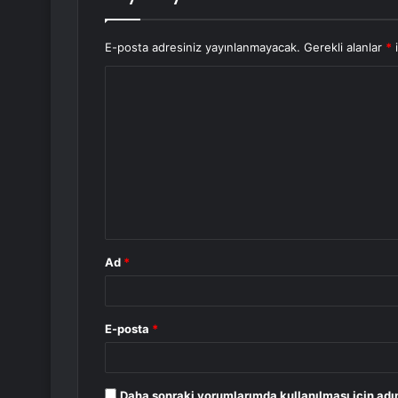
E-posta adresiniz yayınlanmayacak.
Gerekli alanlar
*
i
Y
o
r
u
m
*
Ad
*
E-posta
*
Daha sonraki yorumlarımda kullanılması için adı