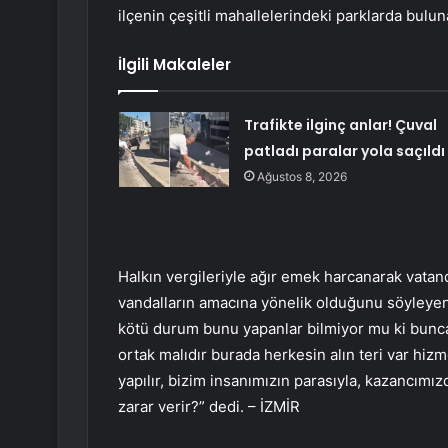
ilçenin çeşitli mahallelerindeki parklarda buluna
İlgili Makaleler
Trafikte ilginç anlar! Çuval
patladı paralar yola saçıldı
Ağustos 8, 2026
Halkın vergileriyle ağır emek harcanarak vata
vandalların amacına yönelik olduğunu söyleyen
kötü durum bunu yapanlar bilmiyor mu ki bunca 
ortak malıdır burada herkesin alın teri var hi
yapılır, bizim insanımızın parasıyla, kazancımızd
zarar verir?” dedi. – İZMİR