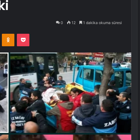
ki
0
12
1 dakika okuma süresi
VKontakte
Odnoklassniki
Pocket