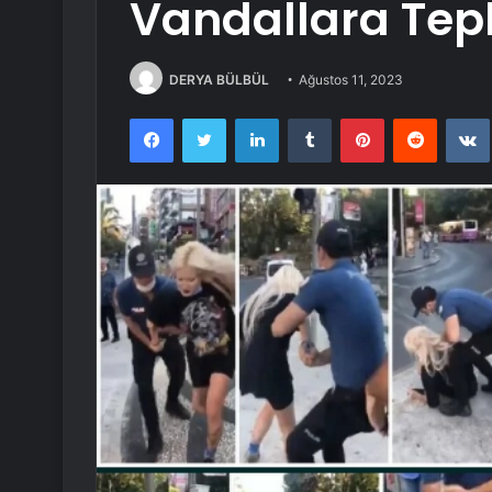
Vandallara Tep
DERYA BÜLBÜL
Ağustos 11, 2023
Facebook
Twitter
LinkedIn
Tumblr
Pinterest
Reddit