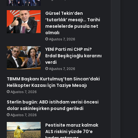
Gürsel Tekin’den
‘tutarlılık’ mesajı… Tarihi
meselelerde pusula net
olmalı
Ağustos 7, 2026
YENİ Parti mi CHP mi?
Erdal Beşikçioğlu kararını
verdi
Ağustos 7, 2026
TBMM Başkanı Kurtulmuş’tan Sincan’daki
Helikopter Kazası İçin Taziye Mesajı
Ağustos 7, 2026
Sterlin bugün: ABD istihdam verisi öncesi
dolar sakinleşirken pound geriledi
Ağustos 7, 2026
Pestisite maruz kalmak
ALS riskini yüzde 70’e