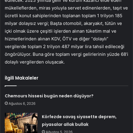
edilecek. 2023 yılında gelir ve kurum kazancı elde eden
mükelleflerden, miras yoluyla servet edinenlerden, taşıt ve
ücretli konut sahiplerinden toplanan toplam 1 trilyon 185
milyar dolaysız vergi; Başta otomobil, akaryakıt, tütün ve
içki olmak üzere çeşitli işlerden alınan tüketim mal ve
hizmetlerinden alınan KDV, ÖTV ve diğer “dolaylı”
vergilerde toplam 2 trilyon 487 milyar lira tahsil edileceği
öngörülüyor. Buna göre toplam vergi gelirlerinin yüzde 68’i
dolaylı vergilerden oluşacak.
İlgili Makaleler
Chemours hissesi bugün neden düşüyor?
Ağustos 6, 2026
Körfezde savaş siyasette deprem,
piyasalar allak bullak
Ağustos 5, 2026