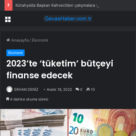
Kütahya’da Başkan Kahveci’den çalışmalara yakın mercek
Menü
Anasayfa
/
Ekonomi
Ekonomi
2023’te ‘tüketim’ bütçeyi
finanse edecek
ERHAN DENİZ
Aralık 18, 2022
0
10
4 dakika okuma süresi