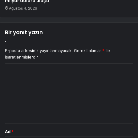
milyar dolara ulaştı
Ağustos 4, 2026
Bir yanıt yazın
E-posta adresiniz yayınlanmayacak.
Gerekli alanlar
*
ile
işaretlenmişlerdir
Y
o
r
u
m
*
Ad
*