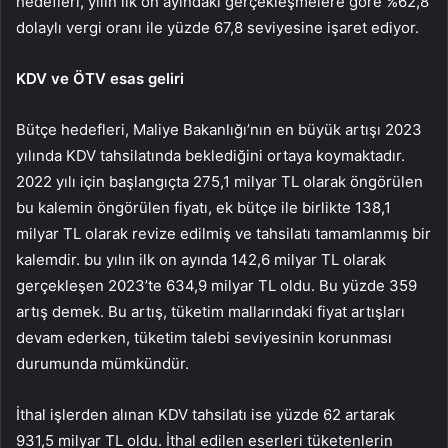
hedefleri, yılın ilk on ayındaki gerçekleşmelere göre %62,8
dolaylı vergi oranı ile yüzde 67,8 seviyesine işaret ediyor.
KDV ve ÖTV esas geliri
Bütçe hedefleri, Maliye Bakanlığı’nın en büyük artışı 2023
yılında KDV tahsilatında beklediğini ortaya koymaktadır.
2022 yılı için başlangıçta 275,1 milyar TL olarak öngörülen
bu kalemin öngörülen fiyatı, ek bütçe ile birlikte 138,1
milyar TL olarak revize edilmiş ve tahsilatı tamamlanmış bir
kalemdir. bu yılın ilk on ayında 142,6 milyar TL olarak
gerçekleşen 2023’te 634,9 milyar TL oldu. Bu yüzde 359
artış demek. Bu artış, tüketim mallarındaki fiyat artışları
devam ederken, tüketim talebi seviyesinin korunması
durumunda mümkündür.
İthal işlerden alınan KDV tahsilatı ise yüzde 62 artarak
931,5 milyar TL oldu. İthal edilen eserleri tüketenlerin