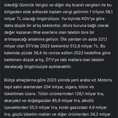
ödediği Gümrük Vergisi ve diğer dış ticaret vergileri ile bu
bölgeden elde edilecek toplam vergi gelirinin 1 trilyon 58,1
milyar TL olacağı öngörülüyor. Yurtiçinde KDV’ye göre
daha düşük bir artış beklentisi, döviz kuruna bağlı olarak
değer kazanan ithal eserlere olan talebin bire bir
artmayacağı anlamına geliyor. Öte yandan on ayda 321,1
milyar olan ÖTV’de 2023 beklentisi 512,6 milyar TL. Bu
kalemde yüzde 36,4 ile revize edilen 2022 hedefine göre
beklenen düşük artış, ÖTV’ye tabi mallara olan talebin
daralacağı öngörüsüyle açıklanabilir.
Bütçe amaçlarına göre 2023 yılında yeni araba vd. Motorlu
taşıt satın alanlardan 204 milyar, sigara, tütün vb.
tüketilmek üzere. Tütün ürünlerinden 126,1 milyar lira,
akaryakıt ve doğalgazdan 85,9 milyar lira, alkollü
içeceklerden 55,5 milyar lira, kolalı gazozdan 4,9 milyar
lira, güçlü tüketim malları ve diğer ürünlerden 36,2 milyar