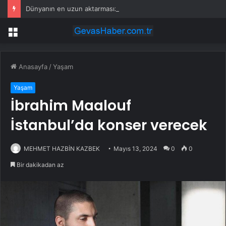
Dünyanın en uzun aktarmasız uçuşunda tarihi rekor: 24 saatten fazla havada kaldılar
Menü
Anasayfa
/
Yaşam
Yaşam
İbrahim Maalouf
İstanbul’da konser verecek
MEHMET HAZBİN KAZBEK
Mayıs 13, 2024
0
0
Bir dakikadan az