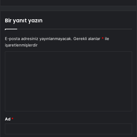
Bir yanıt yazın
E-posta adresiniz yayınlanmayacak.
Gerekli alanlar
*
ile
işaretlenmişlerdir
Y
o
r
u
m
*
Ad
*