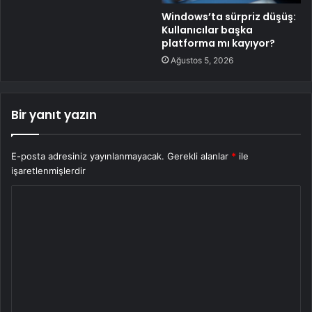
Windows’ta sürpriz düşüş:
Kullanıcılar başka
platforma mı kayıyor?
Ağustos 5, 2026
Bir yanıt yazın
E-posta adresiniz yayınlanmayacak.
Gerekli alanlar
*
ile
işaretlenmişlerdir
Y
o
r
u
m
*