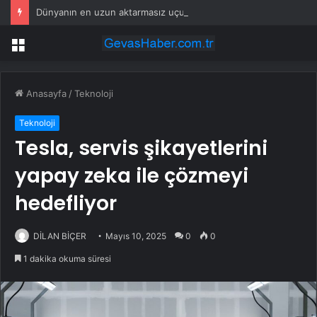
Dünyanın en uzun aktarmasız uçuşunda tarihi rekor: 24 saatten fazla havada kaldılar
Menü
Anasayfa
/
Teknoloji
Teknoloji
Tesla, servis şikayetlerini
yapay zeka ile çözmeyi
hedefliyor
DİLAN BİÇER
Mayıs 10, 2025
0
0
1 dakika okuma süresi