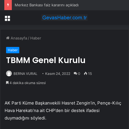
Merkez Bankası faiz kararını açıkladı
Menü
Anasayfa
/
Haber
Haber
TBMM Genel Kurulu
BERNA VURAL
Kasım 24, 2022
0
15
4 dakika okuma süresi
AK Parti Küme Başkanvekili Hasret Zengin’in, Pençe-Kılıç
Hava Harekatı’na ait CHP’den bir destek ifadesi
duymadığını söyledi.