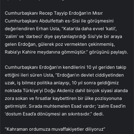
Cumhurbaşkanı Recep Tayyip Erdoğan’ın Mısır
Cumhurbaşkanı Abdulfettah es-Sisi ile görüşmesini
değerlendiren Erhan Usta, “Katar’da daha evvel ‘katil’,
‘zalim’ ve ‘darbeci’ diye şeytanlaştırdığı Sisi’yle bir araya
gelen Erdoğan, gülerek poz vermekten çekinmemiş,
Rabia’yı Kahire meydanına gömmüştür.” görüşünü paylaştı.
Cumhurbaşkanı Erdoğan’ın kendilerini 10 yıl geriden takip
ettiğini ileri süren Usta, “Erdoğan’ın devlet ciddiyetinden
uzak, iş bilmez politika anlayışı, 10 yıl sonra geldiğimiz
noktada Türkiye’yi Doğu Akdeniz dahil birçok siyasi alanda
zora sokan ve fırsatlar kaybettiren bir ülke pozisyonuna
getirmiştir. Sırada muhtemelen Esad vardır; ‘zalim Esed’in
‘dostum Esad’a dönüşmesi an sıkıntısıdır.” dedi.
“Kahraman ordumuza muvaffakiyetler diliyoruz”