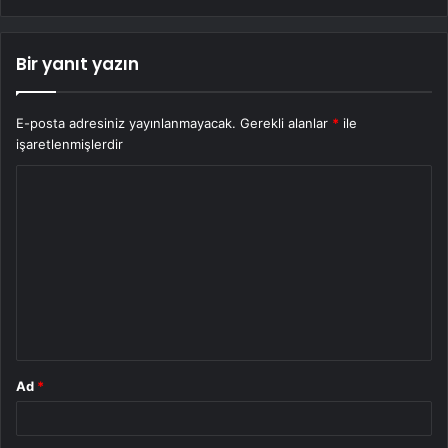
Bir yanıt yazın
E-posta adresiniz yayınlanmayacak.
Gerekli alanlar
*
ile
işaretlenmişlerdir
Y
o
r
u
m
*
Ad
*