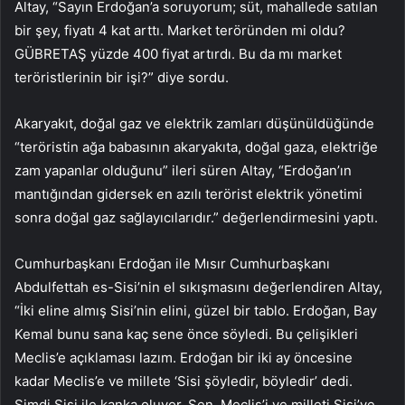
Altay, “Sayın Erdoğan’a soruyorum; süt, mahallede satılan
bir şey, fiyatı 4 kat arttı. Market teröründen mi oldu?
GÜBRETAŞ yüzde 400 fiyat artırdı. Bu da mı market
teröristlerinin bir işi?” diye sordu.
Akaryakıt, doğal gaz ve elektrik zamları düşünüldüğünde
“teröristin ağa babasının akaryakıta, doğal gaza, elektriğe
zam yapanlar olduğunu” ileri süren Altay, “Erdoğan’ın
mantığından gidersek en azılı terörist elektrik yönetimi
sonra doğal gaz sağlayıcılarıdır.” değerlendirmesini yaptı.
Cumhurbaşkanı Erdoğan ile Mısır Cumhurbaşkanı
Abdulfettah es-Sisi’nin el sıkışmasını değerlendiren Altay,
“İki eline almış Sisi’nin elini, güzel bir tablo. Erdoğan, Bay
Kemal bunu sana kaç sene önce söyledi. Bu çelişikleri
Meclis’e açıklaması lazım. Erdoğan bir iki ay öncesine
kadar Meclis’e ve millete ‘Sisi şöyledir, böyledir’ dedi.
Şimdi Sisi ile kanka oluyor. Sen, Meclis’i ve milleti Sisi’ye