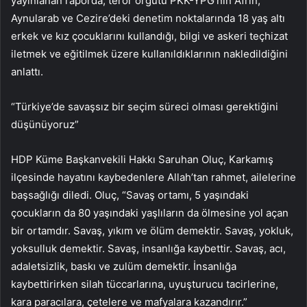
yayınlanan raporda, terör örgütü PKK-YPG’nin Afrin,
Aynularab ve Cezire’deki denetim noktalarında 18 yaş altı
erkek ve kız çocuklarını kullandığı, bilgi ve askeri teçhizat
iletmek ve eğitilmek üzere kullanıldıklarının nakledildiğini
anlattı.
“Türkiye’de savaşsız bir seçim süreci olması gerektiğini
düşünüyoruz”
HDP Küme Başkanvekili Hakkı Saruhan Oluç, Karkamış
ilçesinde hayatını kaybedenlere Allah’tan rahmet, ailelerine
başsağlığı diledi. Oluç, “Savaş ortamı, 5 yaşındaki
çocukların da 80 yaşındaki yaşlıların da ölmesine yol açan
bir ortamdır. Savaş, yıkım ve ölüm demektir. Savaş, yokluk,
yoksulluk demektir. Savaş, insanlığa kaybettir. Savaş, acı,
adaletsizlik, baskı ve zulüm demektir. İnsanlığa
kaybettirirken silah tüccarlarına, uyuşturucu tacirlerine,
kara paracılara, çetelere ve mafyalara kazandırır.”