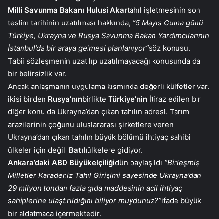
Milli Savunma Bakanı Hulusi Akar
tahıl işletmesinin son
teslim tarihinin uzatılması hakkında,
“5 Mayıs Cuma günü
Türkiye, Ukrayna ve Rusya Savunma Bakan Yardımcılarının
İstanbul’da bir araya gelmesi planlanıyor”
söz konusu.
Tabii sözleşmenin uzatılıp uzatılmayacağı konusunda da
bir belirsizlik var.
Ancak anlaşmanın uygulama kısmında değerli külfetler var.
ikisi birden
Rusya’nın
birlikte
Türkiye’nin
İtiraz edilen bir
diğer konu da Ukrayna’dan çıkan tahılın adresi. Tarım
arazilerinin çoğunu uluslararası şirketlere veren
Ukrayna’dan çıkan tahılın büyük bölümü ihtiyaç sahibi
ülkeler için değil.
Batılı
ülkelere gidiyor.
Ankara’daki ABD Büyükelçiliği
dün paylaşıldı
“Birleşmiş
Milletler Karadeniz Tahıl Girişimi sayesinde Ukrayna’dan
29 milyon tondan fazla gıda maddesinin acil ihtiyaç
sahiplerine ulaştırıldığını biliyor muydunuz?”
ifade büyük
bir aldatmaca içermektedir.