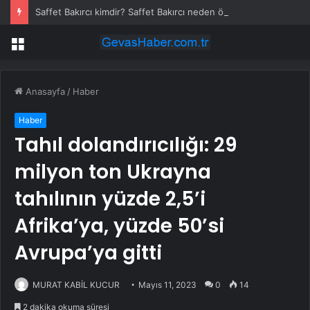
Saffet Bakırcı kimdir? Saffet Bakırcı neden öldü?
Menü
Anasayfa
/
Haber
Haber
Tahıl dolandırıcılığı: 29
milyon ton Ukrayna
tahılının yüzde 2,5’i
Afrika’ya, yüzde 50’si
Avrupa’ya gitti
MURAT KABİL KUCUR
Mayıs 11, 2023
0
14
2 dakika okuma süresi