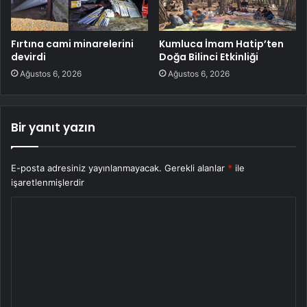
Fırtına cami minarelerini
Kumluca İmam Hatip’ten
devirdi
Doğa Bilinci Etkinliği
Ağustos 6, 2026
Ağustos 6, 2026
Bir yanıt yazın
E-posta adresiniz yayınlanmayacak.
Gerekli alanlar
*
ile
işaretlenmişlerdir
Y
o
r
u
m