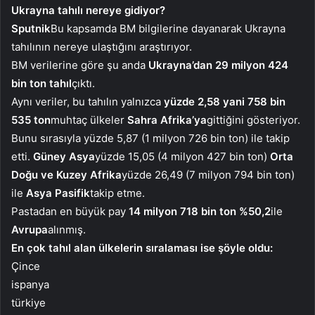
Ukrayna tahılı nereye gidiyor?
Sputnik
Bu kapsamda BM bilgilerine dayanarak Ukrayna
tahılının nereye ulaştığını araştırıyor.
BM verilerine göre şu anda
Ukrayna’dan 29 milyon 424
bin ton tahıl
çıktı.
Aynı veriler, bu tahılın yalnızca
yüzde 2,58 yani 758 bin
535 ton
muhtaç ülkeler
Sahra Afrika’ya
gittiğini gösteriyor.
Bunu sırasıyla yüzde 5,87 (1 milyon 726 bin ton) ile takip
etti.
Güney Asya
yüzde 15,05 (4 milyon 427 bin ton)
Orta
Doğu ve Kuzey Afrika
yüzde 26,49 (7 milyon 794 bin ton)
ile
Asya Pasifik
takip etme.
Pastadan en büyük pay
14 milyon 718 bin ton %50,2
ile
Avrupa
alınmış.
En çok tahıl alan ülkelerin sıralaması ise şöyle oldu:
Çince
ispanya
türkiye