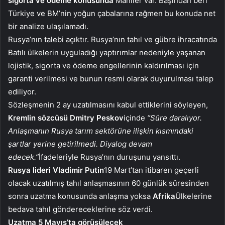
sigorta ve ödeme konusunda
Maniler var. Başından beri
Türkiye ve BM’nin yoğun çabalarına rağmen bu konuda net
bir analize ulaşılamadı.
Rusya’nın talebi açıktır. Rusya’nın tahıl ve gübre ihracatında
Batılı ülkelerin uyguladığı yaptırımlar nedeniyle yaşanan
lojistik, sigorta ve ödeme engellerinin kaldırılması için
garanti verilmesi ve bunun resmi olarak duyurulması talep
ediliyor.
Sözleşmenin 2 ay uzatılmasını kabul ettiklerini söyleyen,
Kremlin sözcüsü Dmitry Peskov
içinde
“Süre daralıyor.
Anlaşmanın Rusya tarım sektörüne ilişkin kısmındaki
şartlar yerine getirilmedi. Diyalog devam
edecek.”
İfadeleriyle Rusya’nın duruşunu yansıttı.
Rusya lideri Vladimir Putin
19 Mart’tan itibaren geçerli
olacak uzatılmış tahıl anlaşmasının 60 günlük süresinden
sonra uzatma konusunda anlaşma yoksa
Afrika
Ülkelerine
bedava tahıl göndereceklerine söz verdi.
Uzatma 5 Mayıs’ta görüşülecek