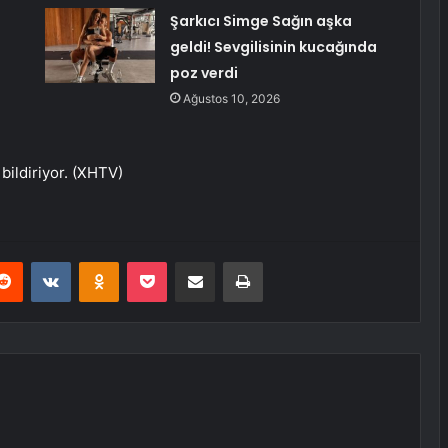
Şarkıcı Simge Sağın aşka
geldi! Sevgilisinin kucağında
poz verdi
Ağustos 10, 2026
bildiriyor. (XHTV)
erest
Reddit
VKontakte
Odnoklassniki
Pocket
E-Posta ile paylaş
Yazdır