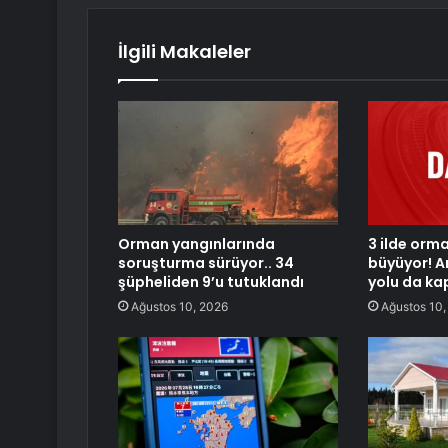
İlgili Makaleler
Orman yangınlarında
3 ilde orm
soruşturma sürüyor.. 34
büyüyor! 
şüpheliden 9’u tutuklandı
yolu da ka
Ağustos 10, 2026
Ağustos 10,