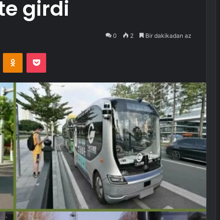
e girdi
0
2
Bir dakikadan az
VKontakte
Odnoklassniki
Pocket