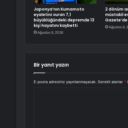
Japonya’nın Kumamoto
2 dönüm ar
eyaletini vuran 7,1
müstakil e
büyüklüğündeki depremde 13
Gazete’de 
kişi hayatını kaybetti
Ağustos 9, 
Ağustos 9, 2026
Bir yanıt yazın
E-posta adresiniz yayınlanmayacak.
Gerekli alanlar
*
i
Y
o
r
u
m