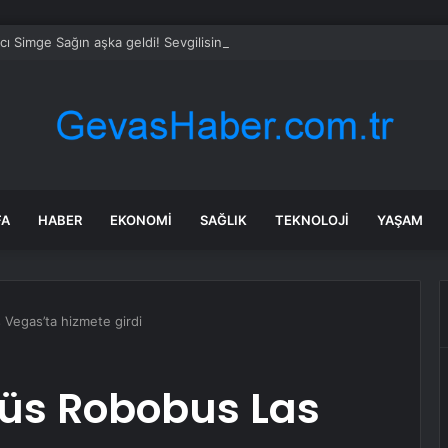
ıcı Simge Sağın aşka geldi! Sevgilisinin kucağında poz verdi
FA
HABER
EKONOMI
SAĞLIK
TEKNOLOJI
YAŞAM
Vegas’ta hizmete girdi
üs Robobus Las