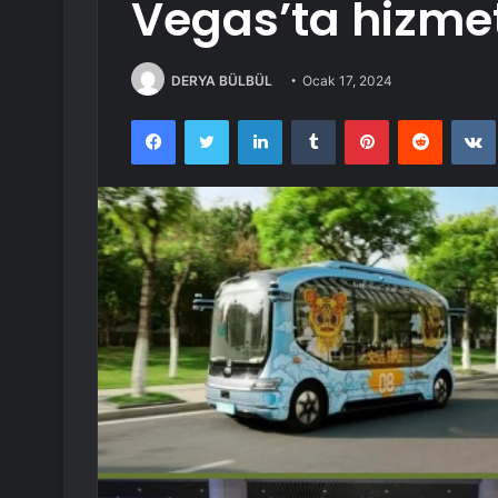
Vegas’ta hizmet
DERYA BÜLBÜL
Ocak 17, 2024
Facebook
Twitter
LinkedIn
Tumblr
Pinterest
Reddit