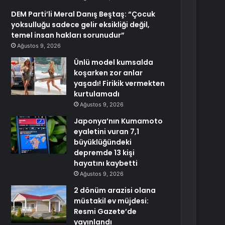
DEM Parti’li Meral Danış Beştaş: “Çocuk
yoksulluğu sadece gelir eksikliği değil,
temel insan hakları sorunudur”
Ağustos 9, 2026
Ünlü model kumsalda
koşarken zor anlar
yaşadı! Firikik vermekten
kurtulamadı
Ağustos 9, 2026
Japonya’nın Kumamoto
eyaletini vuran 7,1
büyüklüğündeki
depremde 13 kişi
hayatını kaybetti
Ağustos 9, 2026
2 dönüm arazisi olana
müstakil ev müjdesi:
Resmi Gazete’de
yayınlandı