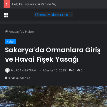
Belçika Büyükelçisi Van de Velde’den Milli Gün Resepsiyonunda “Erik Dalı” Sürprizi
Menü
Anasayfa
/
Haber
Haber
Sakarya’da Ormanlara Giriş
ve Havai Fişek Yasağı
NURCAN BAYRAM
Ağustos 10, 2025
0
0
Bir dakikadan az