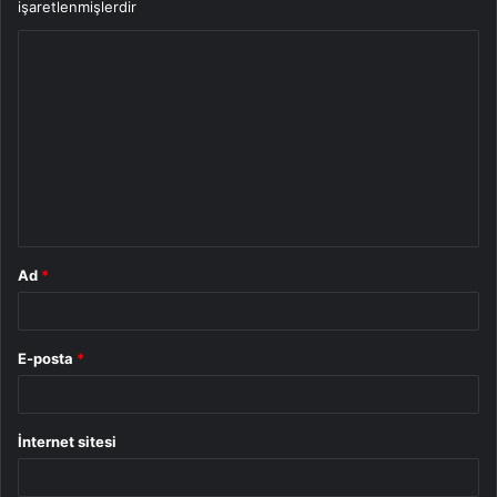
işaretlenmişlerdir
Y
o
r
u
m
*
Ad
*
E-posta
*
İnternet sitesi