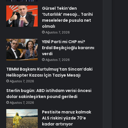
Gürsel Tekin’den
‘tutarlılık’ mesajı… Tarihi
meselelerde pusula net
olmalı
Ağustos 7, 2026
YENİ Parti mi CHP mi?
Erdal Beşikçioğlu kararını
verdi
Ağustos 7, 2026
TBMM Başkanı Kurtulmuş’tan Sincan’daki
Helikopter Kazası İçin Taziye Mesajı
Ağustos 7, 2026
Sterlin bugün: ABD istihdam verisi öncesi
dolar sakinleşirken pound geriledi
Ağustos 7, 2026
Pestisite maruz kalmak
ALS riskini yüzde 70’e
kadar artırıyor