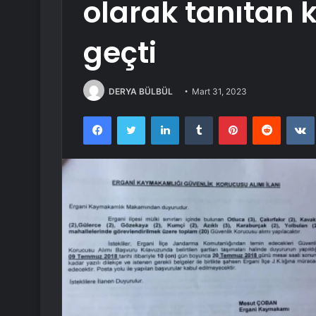
olarak tanıtan k
geçti
DERYA BÜLBÜL
Mart 31, 2023
Facebook
Twitter
LinkedIn
Tumblr
Pinterest
Reddit