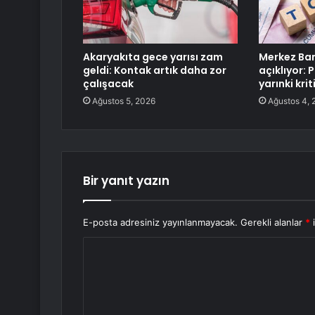
Akaryakıta gece yarısı zam
Merkez Ban
geldi: Kontak artık daha zor
açıklıyor: 
çalışacak
yarınki kri
Ağustos 5, 2026
Ağustos 4, 
Bir yanıt yazın
E-posta adresiniz yayınlanmayacak.
Gerekli alanlar
*
i
Y
o
r
u