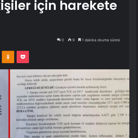
işiler için harekete
0
9
1 dakika okuma süresi
VKontakte
Odnoklassniki
Pocket