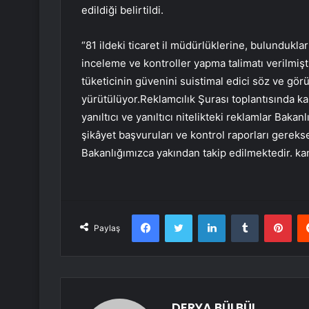
edildiği belirtildi.
“81 ildeki ticaret il müdürlüklerine, bulundukları 
inceleme ve kontroller yapma talimatı verilmiştir
tüketicinin güvenini suistimal edici söz ve görün
yürütülüyor.Reklamcılık Şurası toplantısında kar
yanıltıcı ve yanıltıcı nitelikteki reklamlar Bak
şikâyet başvuruları ve kontrol raporları gerek
Bakanlığımızca yakından takip edilmektedir. kanal
Facebook
Twitter
LinkedIn
Tumblr
Pint
Paylaş
DERYA BÜLBÜL