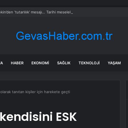
kin’den ‘tutarlılık’ mesajı… Tarihi meselelerde pusula net olmalı
FA
HABER
EKONOMI
SAĞLIK
TEKNOLOJI
YAŞAM
larak tanıtan kişiler için harekete geçti
kendisini ESK