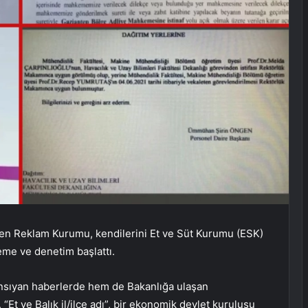
teren Reklam Kurumu, kendilerini Et ve Süt Kurumu (ESK)
eme ve denetim başlattı.
ansıyan haberlerde hem de Bakanlığa ulaşan
, “Et ve Balık il/ilçe adı”, bir ekonomik devlet kuruluşu