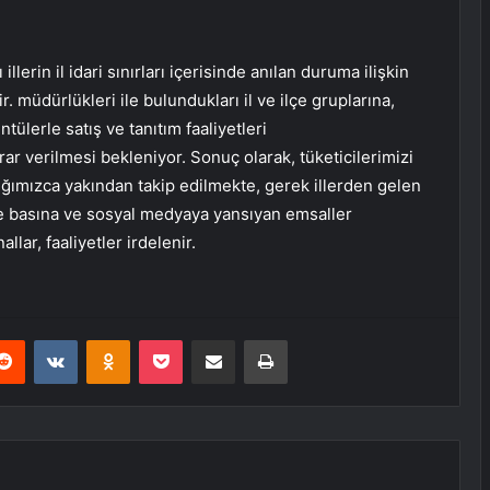
illerin il idari sınırları içerisinde anılan duruma ilişkin
. müdürlükleri ile bulundukları il ve ilçe gruplarına,
tülerle satış ve tanıtım faaliyetleri
ar verilmesi bekleniyor. Sonuç olarak, tüketicilerimizi
anlığımızca yakından takip edilmekte, gerek illerden gelen
se basına ve sosyal medyaya yansıyan emsaller
lar, faaliyetler irdelenir.
erest
Reddit
VKontakte
Odnoklassniki
Pocket
E-Posta ile paylaş
Yazdır