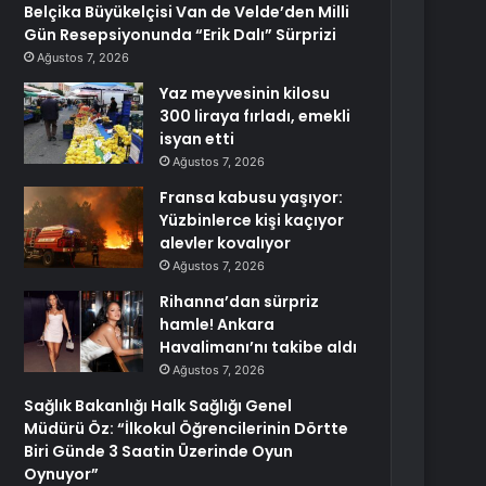
Belçika Büyükelçisi Van de Velde’den Milli
Gün Resepsiyonunda “Erik Dalı” Sürprizi
Ağustos 7, 2026
Yaz meyvesinin kilosu
300 liraya fırladı, emekli
isyan etti
Ağustos 7, 2026
Fransa kabusu yaşıyor:
Yüzbinlerce kişi kaçıyor
alevler kovalıyor
Ağustos 7, 2026
Rihanna’dan sürpriz
hamle! Ankara
Havalimanı’nı takibe aldı
Ağustos 7, 2026
Sağlık Bakanlığı Halk Sağlığı Genel
Müdürü Öz: “İlkokul Öğrencilerinin Dörtte
Biri Günde 3 Saatin Üzerinde Oyun
Oynuyor”