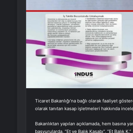
Ticaret Bakanlığı’na bağlı olarak faaliyet gös
olarak tanıtan kasap işletmeleri hakkında incel
Bakanlıktan yapılan açıklamada, hem basına y
başvurularda, “Et ve Balık Kasabı”, “Et Balık K.” 