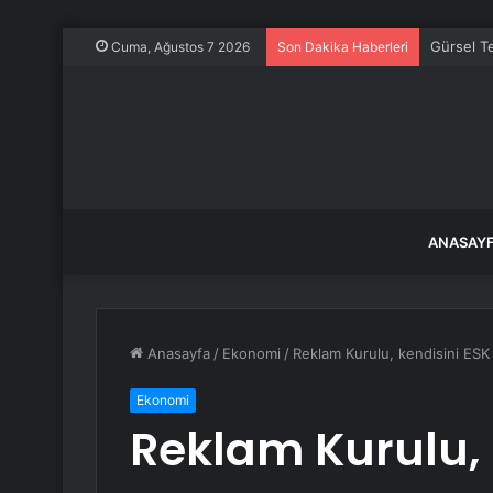
Gürsel Te
Cuma, Ağustos 7 2026
Son Dakika Haberleri
ANASAY
Anasayfa
/
Ekonomi
/
Reklam Kurulu, kendisini ESK o
Ekonomi
Reklam Kurulu, 