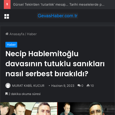
Gürsel Tekin’den ‘tutarlılık’ mesajı… Tarihi meselelerde pusula net olmalı
Menü
Anasayfa
/
Haber
Haber
Necip Hablemitoğlu
davasının tutuklu sanıkları
nasıl serbest bırakıldı?
MURAT KABİL KUCUR
Haziran 9, 2023
0
10
2 dakika okuma süresi