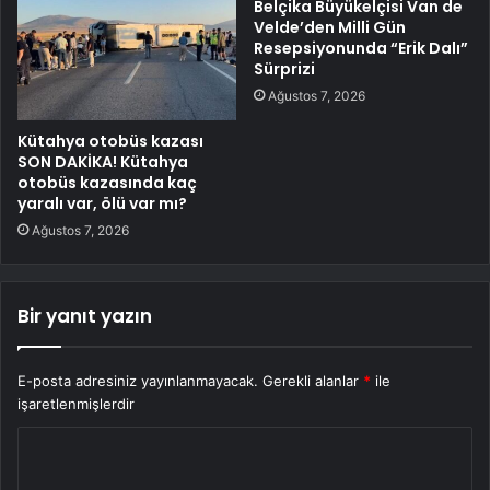
Belçika Büyükelçisi Van de
Velde’den Milli Gün
Resepsiyonunda “Erik Dalı”
Sürprizi
Ağustos 7, 2026
Kütahya otobüs kazası
SON DAKİKA! Kütahya
otobüs kazasında kaç
yaralı var, ölü var mı?
Ağustos 7, 2026
Bir yanıt yazın
E-posta adresiniz yayınlanmayacak.
Gerekli alanlar
*
ile
işaretlenmişlerdir
Y
o