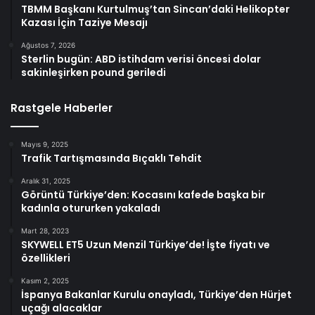
TBMM Başkanı Kurtulmuş’tan Sincan’daki Helikopter
Kazası İçin Taziye Mesajı
Ağustos 7, 2026
Sterlin bugün: ABD istihdam verisi öncesi dolar
sakinleşirken pound geriledi
Rastgele Haberler
Mayıs 9, 2025
Trafik Tartışmasında Bıçaklı Tehdit
Aralık 31, 2025
Görüntü Türkiye’den: Kocasını kafede başka bir
kadınla otururken yakaladı
Mart 28, 2023
SKYWELL ET5 Uzun Menzil Türkiye’de! İşte fiyatı ve
özellikleri
Kasım 2, 2025
İspanya Bakanlar Kurulu onayladı, Türkiye’den Hürjet
uçağı alacaklar