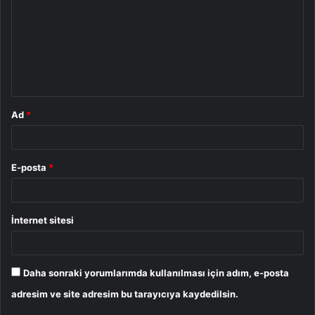
r
u
m
*
Ad
*
E-posta
*
İnternet sitesi
Daha sonraki yorumlarımda kullanılması için adım, e-posta
adresim ve site adresim bu tarayıcıya kaydedilsin.