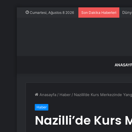
Mersi
Cumartesi, Ağustos 8 2026
Son Dakika Haberleri
ANASAY
Anasayfa
/
Haber
/
Nazilli’de Kurs Merkezinde Yangı
Haber
Nazilli’de Kurs