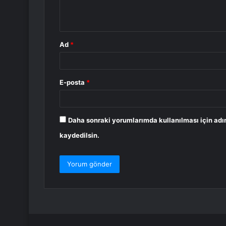
m
*
Ad
*
E-posta
*
Daha sonraki yorumlarımda kullanılması için adı
kaydedilsin.