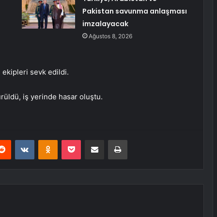
Pakistan savunma anlaşması
imzalayacak
Ağustos 8, 2026
 ekipleri sevk edildi.
rüldü, iş yerinde hasar oluştu.
erest
Reddit
VKontakte
Odnoklassniki
Pocket
E-Posta ile paylaş
Yazdır