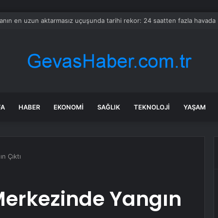
n’de Kurs Merkezleri LGS’de büyük başarıya imza attı
FA
HABER
EKONOMI
SAĞLIK
TEKNOLOJI
YAŞAM
n Çıktı
 Merkezinde Yangın