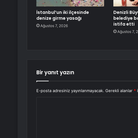
İstanbul’un iki ilçesinde
Denizli Büy
denize girme yasağı
belediye b
istifa etti
Ağustos 7, 2026
Ağustos 7, 
Bir yanıt yazın
E-posta adresiniz yayınlanmayacak.
Gerekli alanlar
*
i
Y
o
r
u