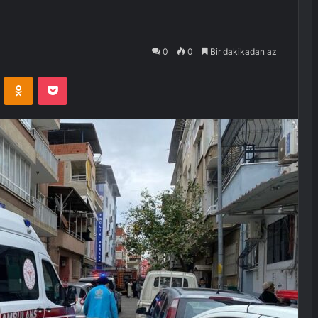
0
0
Bir dakikadan az
VKontakte
Odnoklassniki
Pocket