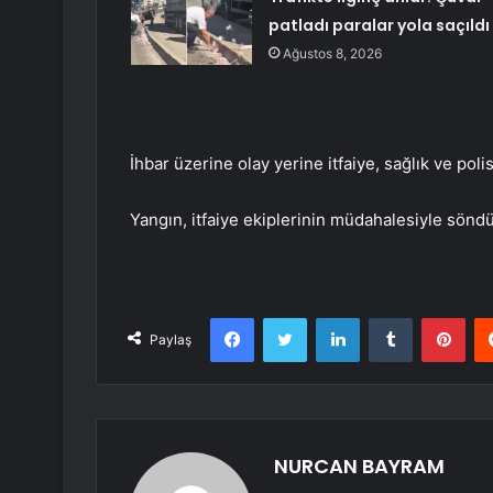
patladı paralar yola saçıldı
Ağustos 8, 2026
İhbar üzerine olay yerine itfaiye, sağlık ve polis
Yangın, itfaiye ekiplerinin müdahalesiyle söndü
Facebook
Twitter
LinkedIn
Tumblr
Pint
Paylaş
NURCAN BAYRAM