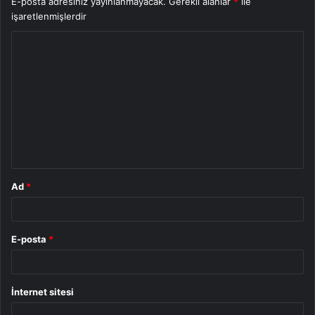
E-posta adresiniz yayınlanmayacak.
Gerekli alanlar
*
ile
işaretlenmişlerdir
Y
o
r
u
m
*
Ad
*
E-posta
*
İnternet sitesi