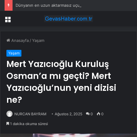
Dünyanın en uzun aktarmasız uçuşunda tarihi rekor: 24 saatten fazla havada kaldılar
Menü
Anasayfa
/
Yaşam
Yaşam
Mert Yazıcıoğlu Kuruluş
Osman’a mı geçti? Mert
Yazıcıoğlu’nun yeni dizisi
ne?
NURCAN BAYRAM
Ağustos 2, 2025
0
0
1 dakika okuma süresi