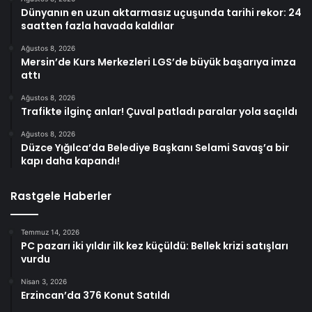
Dünyanın en uzun aktarmasız uçuşunda tarihi rekor: 24
saatten fazla havada kaldılar
Ağustos 8, 2026
Mersin’de Kurs Merkezleri LGS’de büyük başarıya imza
attı
Ağustos 8, 2026
Trafikte ilginç anlar! Çuval patladı paralar yola saçıldı
Ağustos 8, 2026
Düzce Yığılca’da Belediye Başkanı Selami Savaş’a bir
kapı daha kapandı!
Rastgele Haberler
Temmuz 14, 2026
PC pazarı iki yıldır ilk kez küçüldü: Bellek krizi satışları
vurdu
Nisan 3, 2026
Erzincan’da 376 Konut Satıldı