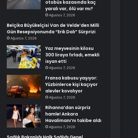
otobüs kazasında kaç
yaralı var, ölü var mı?
Ağustos 7, 2026
Belçika Büyükelçisi Van de Velde’den Milli
Gün Resepsiyonunda “Erik Dalı” Sürprizi
Ağustos 7, 2026
Yaz meyvesinin kilosu
300 liraya fırladı, emekli
isyan etti
Ağustos 7, 2026
Fransa kabusu yaşıyor:
Yüzbinlerce kişi kaçıyor
alevler kovalıyor
Ağustos 7, 2026
Rihanna’dan sürpriz
hamle! Ankara
Havalimanı’nı takibe aldı
Ağustos 7, 2026
Sağlık Bakanlığı Halk Sağlığı Genel