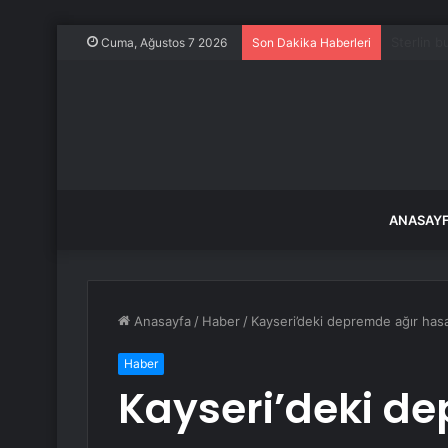
Pestisite
Cuma, Ağustos 7 2026
Son Dakika Haberleri
ANASAY
Anasayfa
/
Haber
/
Kayseri’deki depremde ağır hasar
Haber
Kayseri’deki d