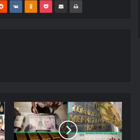
erest
Reddit
VKontakte
Odnoklassniki
Pocket
E-Posta ile paylaş
Yazdır