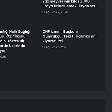
Yaz meyvesinin kilosu 300
liraya fırladı, emekli isyan etti
Ağustos 7, 2026
nlığı Halk Sağlığı
CHP İzmir İl Başkanı
rü Öz: “İlkokul
Gümrükçü, Tekstil Fabrikasını
nin Dörtte Biri
Ziyaret Etti
atin Üzerinde
Ağustos 6, 2026
yor”
2026