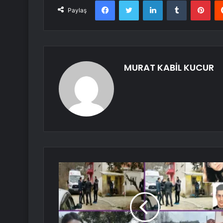
Facebook
Twitter
LinkedIn
Tumblr
Pint
Paylaş
MURAT KABİL KUCUR