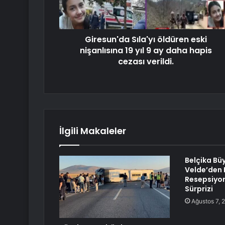
Giresun'da Sıla'yı öldüren eski
nişanlısına 19 yıl 9 ay daha hapis
cezası verildi.
İlgili Makaleler
Belçika Bü
Velde’den 
Resepsiyon
Sürprizi
Ağustos 7, 