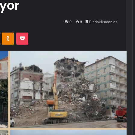
ıyor
0
8
Bir dakikadan az
VKontakte
Odnoklassniki
Pocket