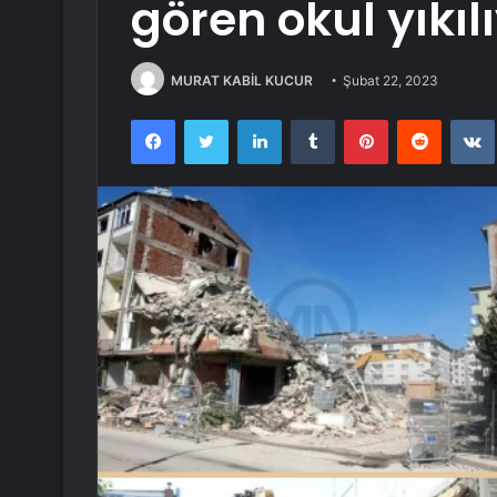
gören okul yıkıl
MURAT KABİL KUCUR
Şubat 22, 2023
Facebook
Twitter
LinkedIn
Tumblr
Pinterest
Reddit