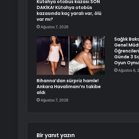
Kütahya otobüs kazası SON
DAKİKA! Kütahya otobüs
kazasında kaç yaralı var, ölü
var mı?
Ağustos 7, 2026
Sağlık Baka
Genel Müdü
Öğrencileri
Günde 3 Sa
Oyun Oynu
Ağustos 6, 
Rihanna’dan sürpriz hamle!
Ankara Havalimanı’nı takibe
aldı
Ağustos 7, 2026
Bir yanıt yazın