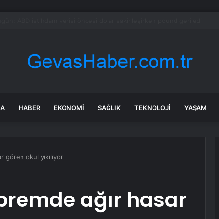
 maruz kalmak ALS riskini yüzde 70’e kadar artırıyor
FA
HABER
EKONOMI
SAĞLIK
TEKNOLOJI
YAŞAM
 gören okul yıkılıyor
epremde ağır hasar