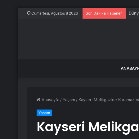
Dünya
Cumartesi, Ağustos 8 2026
Son Dakika Haberleri
ANASAY
Anasayfa
/
Yaşam
/
Kayseri Melikgazi’de Koramaz V
Yaşam
Kayseri Melikg