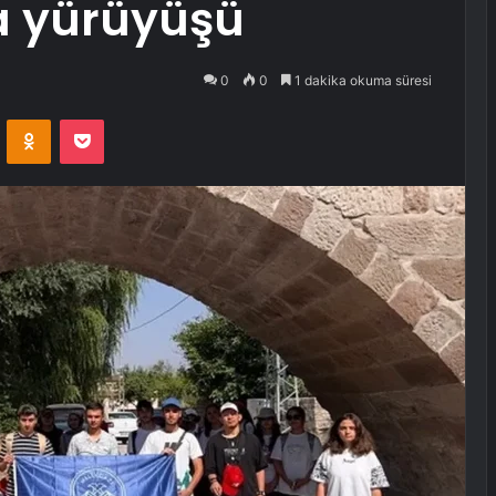
a yürüyüşü
0
0
1 dakika okuma süresi
VKontakte
Odnoklassniki
Pocket