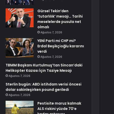
Gürsel Tekin’den
‘tutarlılık’ mesajı… Tarihi
meselelerde pusula net
olmalı
Ağustos 7, 2026
YENİ Parti mi CHP mi?
Erdal Beşikçioğlu kararını
verdi
Ağustos 7, 2026
TBMM Başkanı Kurtulmuş’tan Sincan’daki
Helikopter Kazası İçin Taziye Mesajı
Ağustos 7, 2026
Sterlin bugün: ABD istihdam verisi öncesi
dolar sakinleşirken pound geriledi
Ağustos 7, 2026
Pestisite maruz kalmak
ALS riskini yüzde 70’e