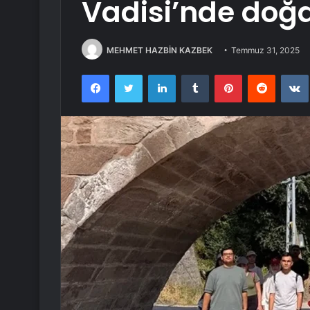
Vadisi’nde doğ
MEHMET HAZBİN KAZBEK
Temmuz 31, 2025
Facebook
Twitter
LinkedIn
Tumblr
Pinterest
Reddit