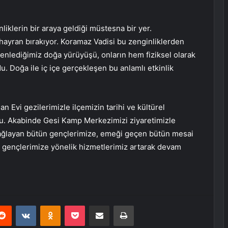
iklerin bir araya geldiği müstesna bir yer.
 hayran bırakıyor. Koramaz Vadisi bu zenginliklerden
üzenlediğimiz doğa yürüyüşü, onların hem fiziksel olarak
u. Doğa ile iç içe gerçekleşen bu anlamlı etkinlik
n Evi gezilerimizle ilçemizin tarihi ve kültürel
du. Akabinde Gesi Kamp Merkezimizi ziyaretimizle
m sağlayan bütün gençlerimize, emeği geçen bütün mesai
 gençlerimize yönelik hizmetlerimiz artarak devam
erest
Reddit
VKontakte
Odnoklassniki
Pocket
E-Posta ile paylaş
Yazdır