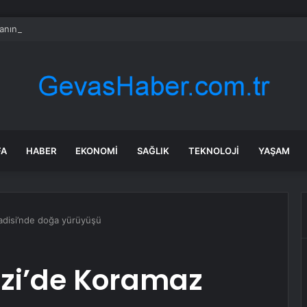
nın en uzun aktarmasız uçuşunda tarihi rekor: 24 saatten fazla havada k
FA
HABER
EKONOMI
SAĞLIK
TEKNOLOJI
YAŞAM
adisi’nde doğa yürüyüşü
azi’de Koramaz