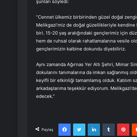
şunları söyledi:
“Cennet ülkemiz birbirinden güzel doğal zenginl
Melikgazi’miz de doğal güzellikleriyle kendine
biri. 15-20 yaş aralığındaki gençlerimiz için d
hem de ruhsal olarak rahatlamalarına vesile old
gençlerimizin kalbine dokundu diyebiliriz.
Aynı zamanda Ağırnas Yer Altı Şehri, Mimar Sina
dokularını tanımalarına da imkan sağlanmış ol
keyifli bir etkinliği tamamlamış olduk. Katılı
arkadaşlarıma teşekkür ediyorum. Melikgazi’de
edecek.”
Facebook
Twitter
LinkedIn
Tumblr
Pint
Paylaş