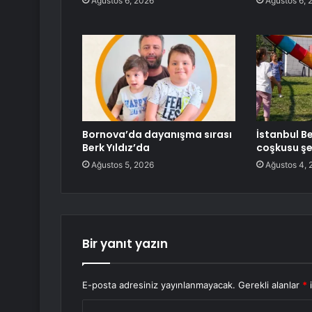
Ağustos 6, 2026
Ağustos 6, 
Bornova’da dayanışma sırası
İstanbul Be
Berk Yıldız’da
coşkusu şe
Ağustos 5, 2026
Ağustos 4, 
Bir yanıt yazın
E-posta adresiniz yayınlanmayacak.
Gerekli alanlar
*
i
Y