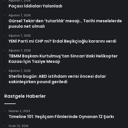
Ağustos 7, 2026
Paçacı İddiaları Yalanladı
Ağustos 7, 2026
Gürsel Tekin’den ‘tutarlılık’ mesajı… Tarihi meselelerde
pusula net olmalı
Ağustos 7, 2026
YENİ Parti mi CHP mi? Erdal Beşikçioğlu kararını verdi
Ağustos 7, 2026
TBMM Başkanı Kurtulmuş’tan Sincan’daki Helikopter
Kazası İçin Taziye Mesajı
Ağustos 7, 2026
Sterlin bugün: ABD istihdam verisi öncesi dolar
sakinleşirken pound geriledi
Rastgele Haberler
Haziran 2, 2023
Timeline 101: Yeşilçam Filmlerinde Oynanan 12 Şarkı
Ocak 13, 2026