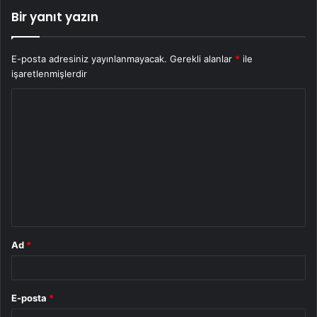
Bir yanıt yazın
E-posta adresiniz yayınlanmayacak.
Gerekli alanlar
*
ile
işaretlenmişlerdir
Y
o
r
u
m
*
Ad
*
E-posta
*