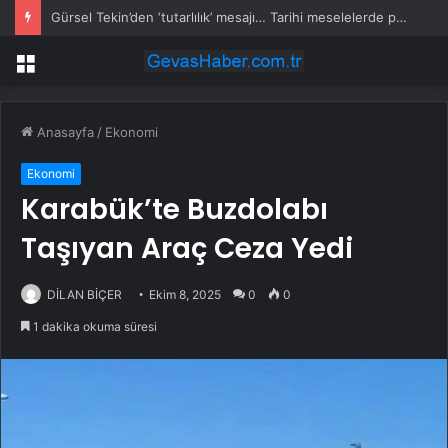
Gürsel Tekin’den ‘tutarlılık’ mesajı… Tarihi meselelerde pusula net olmalı
Menü
Anasayfa
/
Ekonomi
Ekonomi
Karabük’te Buzdolabı
Taşıyan Araç Ceza Yedi
DİLAN BİÇER
Ekim 8, 2025
0
0
1 dakika okuma süresi