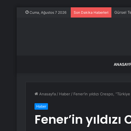
Gürsel Te
Cuma, Ağustos 7 2026
Son Dakika Haberleri
ANASAY
Anasayfa
/
Haber
/
Fener’in yıldızı Crespo, “Türkiye
Haber
Fener’in yıldızı