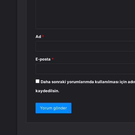
u
m
*
Ad
*
E-posta
*
Daha sonraki yorumlarımda kullanılması için adı
kaydedilsin.