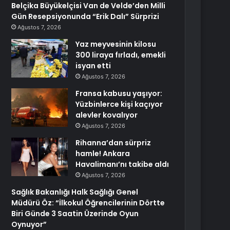
Belçika Büyükelçisi Van de Velde’den Milli
Gün Resepsiyonunda “Erik Dalı” Sürprizi
Ağustos 7, 2026
Yaz meyvesinin kilosu
300 liraya fırladı, emekli
isyan etti
Ağustos 7, 2026
Fransa kabusu yaşıyor:
Yüzbinlerce kişi kaçıyor
alevler kovalıyor
Ağustos 7, 2026
Rihanna’dan sürpriz
hamle! Ankara
Havalimanı’nı takibe aldı
Ağustos 7, 2026
Sağlık Bakanlığı Halk Sağlığı Genel
Müdürü Öz: “İlkokul Öğrencilerinin Dörtte
Biri Günde 3 Saatin Üzerinde Oyun
Oynuyor”