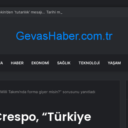
kin’den ‘tutarlılık’ mesajı… Tarihi meselelerde pusula net olmalı
FA
HABER
EKONOMI
SAĞLIK
TEKNOLOJI
YAŞAM
 Milli Takımı’nda forma giyer misin?” sorusunu yanıtladı
 Crespo, “Türkiye