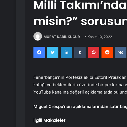
Milli Takımı’nd
misin?” sorusun
MURAT KABİL KUCUR
Kasım 10, 2022
Facebook
Twitter
LinkedIn
Tumblr
Pinterest
Reddit
Fenerbahçe’nin Portekiz ekibi Estoril Praia’dan
kattığı ve beklentilerin üzerinde bir performa
YouTube kanalına değerli açıklamalarda bulund
Miguel Crespo’nun açıklamalarından satır başl
İlgili Makaleler