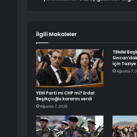
İlgili Makaleler
TBMM Başk
Sincan’dak
İçin Taziye
Ağustos 7, 
YENİ Parti mi CHP mi? Erdal
Beşikçioğlu kararını verdi
Ağustos 7, 2026