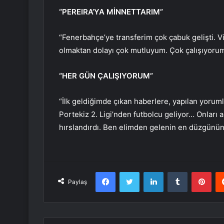
“PEREIRA’YA MİNNETTARIM”
“Fenerbahçe’ye transferim çok çabuk gelişti. Vi
olmaktan dolayı çok mutluyum. Çok çalışıyorum.
“HER GÜN ÇALIŞIYORUM”
“İlk geldiğimde çıkan haberlere, yapılan yorum
Portekiz 2. Ligi’nden futbolcu geliyor… Onları 
hırslandırdı. Ben elimden gelenin en düzgünün
Facebook
Twitter
LinkedIn
Tumblr
Pint
Paylaş