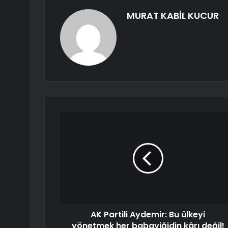
MURAT KABİL KUCUR
AK Partili Aydemir: Bu ülkeyi
yönetmek her babayiğidin kârı değil!