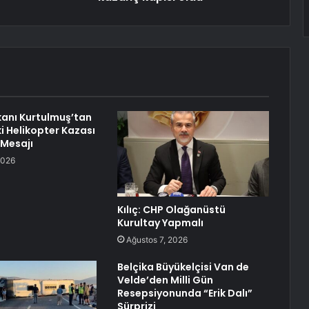
anı Kurtulmuş’tan
i Helikopter Kazası
 Mesajı
2026
Kılıç: CHP Olağanüstü
Kurultay Yapmalı
Ağustos 7, 2026
Belçika Büyükelçisi Van de
Velde’den Milli Gün
Resepsiyonunda “Erik Dalı”
Sürprizi