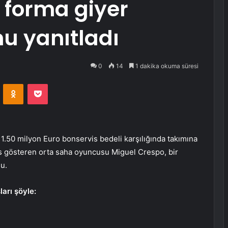
a forma giyer
u yanıtladı
0
14
1 dakika okuma süresi
VKontakte
Odnoklassniki
Pocket
 1.50 milyon Euro bonservis bedeli karşılığında takımına
ns gösteren orta saha oyuncusu Miguel Crespo, bir
u.
arı şöyle: