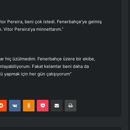
tor Pereira, beni çok istedi. Fenerbahçe’ye gelmiş
 Vitor Pereira’ya minnettarım.”
lar hiç üzülmedim. Fenerbahçe üzere bir ekibe,
anlayabiliyorum. Fakat kelamlar beni daha da
ü yapmak için her gün çalışıyorum”
erest
Reddit
VKontakte
Odnoklassniki
Pocket
E-Posta ile paylaş
Yazdır