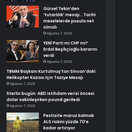
Gürsel Tekin’den
‘tutarlılık’ mesajı… Tarihi
meselelerde pusula net
olmalı
Ağustos 7, 2026
YENİ Parti mi CHP mi?
Erdal Beşikçioğlu kararını
verdi
Ağustos 7, 2026
TBMM Başkanı Kurtulmuş’tan Sincan’daki
Helikopter Kazası İçin Taziye Mesajı
Ağustos 7, 2026
Sterlin bugün: ABD istihdam verisi öncesi
dolar sakinleşirken pound geriledi
Ağustos 7, 2026
Pestisite maruz kalmak
ALS riskini yüzde 70’e
kadar artırıyor