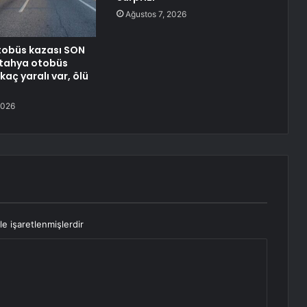
Ağustos 7, 2026
tobüs kazası SON
ütahya otobüs
aç yaralı var, ölü
2026
le işaretlenmişlerdir