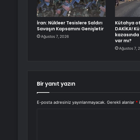
İran: Nükleer Tesislere Saldırı
Kütahya o
Savaşın Kapsamını Genişletir
DAKİKA! K
kazasında k
Ağustos 7, 2026
var mı?
Ağustos 7, 
Bir yanıt yazın
E-posta adresiniz yayınlanmayacak.
Gerekli alanlar
*
i
Y
o
r