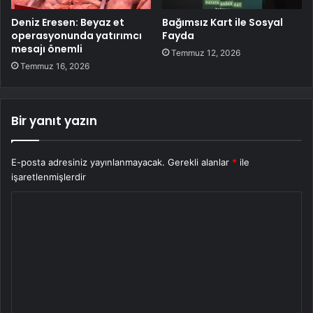
Deniz Eresen: Beyaz et
Bağımsız Kart ile Sosyal
operasyonunda yatırımcı
Fayda
mesajı önemli
Temmuz 12, 2026
Temmuz 16, 2026
Bir yanıt yazın
E-posta adresiniz yayınlanmayacak.
Gerekli alanlar
*
ile
işaretlenmişlerdir
Y
o
r
u
m
*