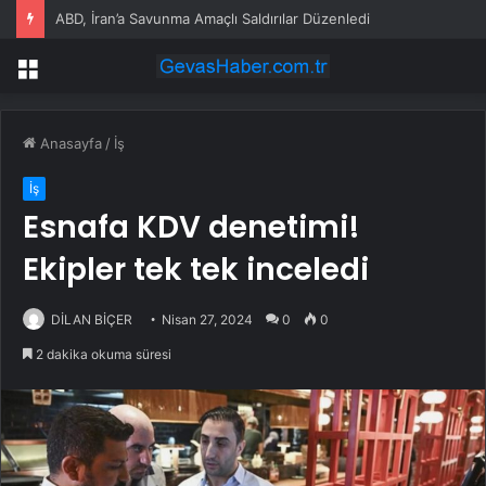
ABD, İran’a Savunma Amaçlı Saldırılar Düzenledi
Menü
Anasayfa
/
İş
İş
Esnafa KDV denetimi!
Ekipler tek tek inceledi
DİLAN BİÇER
Nisan 27, 2024
0
0
2 dakika okuma süresi