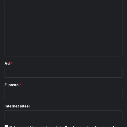
Y
o
r
u
m
*
Ad
*
E-posta
*
İnternet sitesi