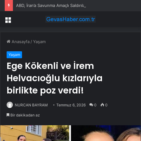
ABD, İran’a Savunma Amaçlı Saldırılar Düzenledi
Menü
Anasayfa
/
Yaşam
Yaşam
Ege Kökenli ve İrem
Helvacıoğlu kızlarıyla
birlikte poz verdi!
NURCAN BAYRAM
Temmuz 6, 2026
0
0
Bir dakikadan az