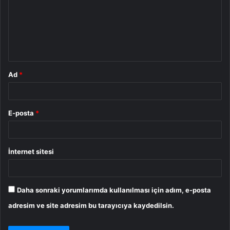
u
m
*
Ad
*
E-posta
*
İnternet sitesi
Daha sonraki yorumlarımda kullanılması için adım, e-posta
adresim ve site adresim bu tarayıcıya kaydedilsin.