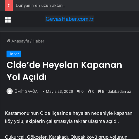
Dünyanın en uzun aktarmasız uçuşunda tarihi rekor: 24 saatten fazla havada kaldılar
Menü
Anasayfa
/
Haber
Haber
Cide’de Heyelan Kapanan
Yol Açıldı
ÜMİT SAVĞA
Mayıs 23, 2026
0
0
Bir dakikadan az
Kastamonu’nun Cide ilçesinde heyelan nedeniyle kapanan
köy yolu, ekiplerin çalışmasıyla tekrar ulaşıma açıldı.
Çukurçal, Gökçeler, Karakadı, Olucak köyü grup yolunun