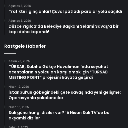
Ağustos 8, 2026
Trafikte ilginç anlar! Çuval patladı paralar yola saçıldı
Ağustos 8, 2026
Düzce Yığılca’da Belediye Başkanı Selami Savaş’a bir
kapı daha kapandı!
Rastgele Haberler
Kasım 23, 2025
TÜRSAB, Sabiha Gökçe Havalimanı’nda seyahat
acentalarının yolcuları karşılamak için “TÜRSAB
MEETING POINT” projesini hayata geçirdi
Nisan 12, 2026
İstanbul’un göbeğindeki çete savaşında yeni gelişme:
Operasyonla yakalandılar
Nisan 15, 2025
Salı günü hangi diziler var? 15 Nisan Salı TV’de bu
akşamki diziler
Şubat 3, 2023