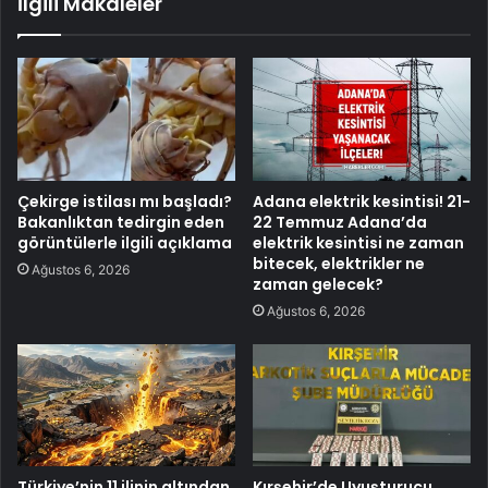
İlgili Makaleler
Çekirge istilası mı başladı?
Adana elektrik kesintisi! 21-
Bakanlıktan tedirgin eden
22 Temmuz Adana’da
görüntülerle ilgili açıklama
elektrik kesintisi ne zaman
bitecek, elektrikler ne
Ağustos 6, 2026
zaman gelecek?
Ağustos 6, 2026
Türkiye’nin 11 ilinin altından
Kırşehir’de Uyuşturucu