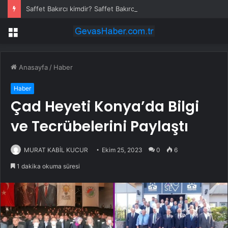
Saffet Bakırcı kimdir? Saffet Bakırcı neden öldü?
Menü
Anasayfa
/
Haber
Haber
Çad Heyeti Konya’da Bilgi
ve Tecrübelerini Paylaştı
MURAT KABİL KUCUR
Ekim 25, 2023
0
6
1 dakika okuma süresi