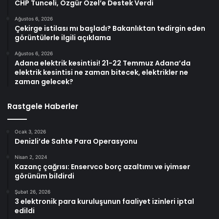
CHP Tunceli, Özgür Özel’e Destek Verdi
Ağustos 6, 2026
Çekirge istilası mı başladı? Bakanlıktan tedirgin eden
görüntülerle ilgili açıklama
Ağustos 6, 2026
Adana elektrik kesintisi! 21-22 Temmuz Adana’da
elektrik kesintisi ne zaman bitecek, elektrikler ne
zaman gelecek?
Rastgele Haberler
Ocak 3, 2026
Denizli’de Sahte Para Operasyonu
Nisan 2, 2024
Kazanç çağrısı: Enservco borç azaltımı ve iyimser
görünüm bildirdi
Şubat 26, 2026
3 elektronik para kuruluşunun faaliyet izinleri iptal
edildi