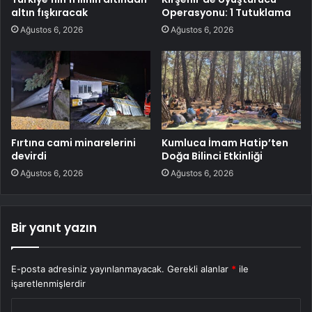
altın fışkıracak
Operasyonu: 1 Tutuklama
Ağustos 6, 2026
Ağustos 6, 2026
Fırtına cami minarelerini
Kumluca İmam Hatip’ten
devirdi
Doğa Bilinci Etkinliği
Ağustos 6, 2026
Ağustos 6, 2026
Bir yanıt yazın
E-posta adresiniz yayınlanmayacak.
Gerekli alanlar
*
ile
işaretlenmişlerdir
Y