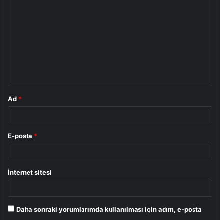
o
r
u
m
*
Ad
*
E-posta
*
İnternet sitesi
Daha sonraki yorumlarımda kullanılması için adım, e-posta