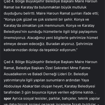
Çad 4. Bölge Büyükşehir Belediye Başkanı Maire Haroun
Ramat ise Karatay’da bulunmaktan büyük mutluluk
duyduğunu belirtti. Maire Haroun Ramat şunları ifade etti;
“Konya çok güzel ve çok sistemli bir şehir. Konya ve
Karatay’da olmaktan çok memnunum. Konya ve Karatay
Belediyesi’nin sunduğu hizmetlerle ilgili bilgi paylaşımını
önemsiyoruz. Alacağımız yeni bilgilerle şehrimize hizmet
etmeye devam edeceğiz. Buradan alıyoruz. Şehrimize
katkılarınızdan dolayı da teşekkür ediyorum.”
Çad 4. Bölge Büyükşehir Belediye Başkanı Maire Haroun
Ramat, Belediye Başkanı Özel Sekreteri Mme Fatıme
Aouadalkerım ve Baladi Derneği Lideri Dr. Belediye
yatırımlarıyla ilgili yapılan sunumların ardından Yaya
Abdoulaye Abakar’dan oluşan heyet, Karatay Belediyesi
tarafından 3 gün boyunca ilçeye verilen eğitime katıldı. .
spor
Ayrıca sosyal tesisler, parklar, bahçeler, teknik yapılar
ve daha birçok projeyi gezerek inceleme fırsatı buldular. -