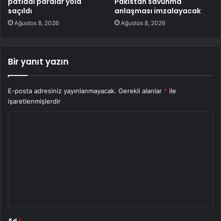
patladı paralar yola
Pakistan savunma
saçıldı
anlaşması imzalayacak
Ağustos 8, 2026
Ağustos 8, 2026
Bir yanıt yazın
E-posta adresiniz yayınlanmayacak.
Gerekli alanlar
*
ile
işaretlenmişlerdir
Y
o
r
u
m
*
Ad
*