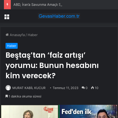
ABD, İran’a Savunma Amaçlı Saldırılar Düzenledi
Menü
Anasayfa
/
Haber
Haber
Beştaş’tan ‘faiz artışı’
yorumu: Bunun hesabını
kim verecek?
MURAT KABİL KUCUR
Temmuz 11, 2023
0
10
1 dakika okuma süresi