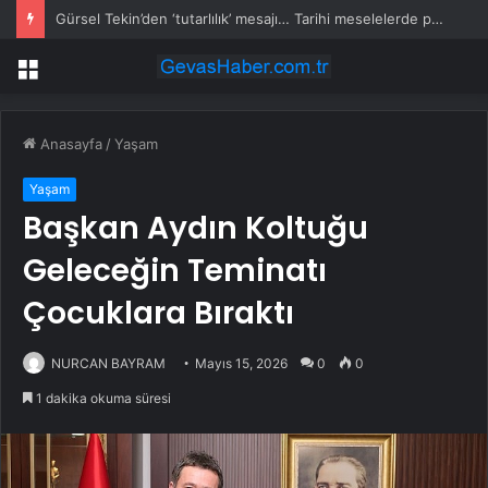
Gürsel Tekin’den ‘tutarlılık’ mesajı… Tarihi meselelerde pusula net olmalı
Menü
Anasayfa
/
Yaşam
Yaşam
Başkan Aydın Koltuğu
Geleceğin Teminatı
Çocuklara Bıraktı
NURCAN BAYRAM
Mayıs 15, 2026
0
0
1 dakika okuma süresi