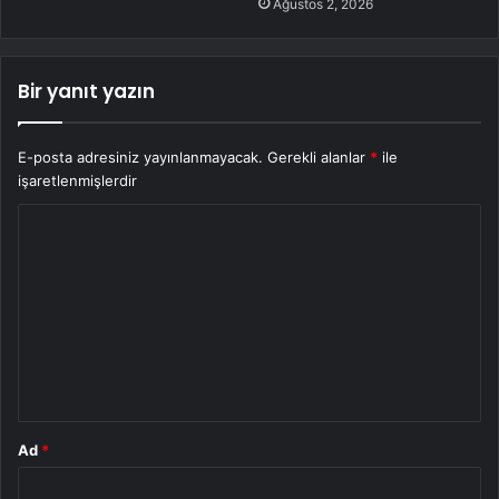
Ağustos 2, 2026
Bir yanıt yazın
E-posta adresiniz yayınlanmayacak.
Gerekli alanlar
*
ile
işaretlenmişlerdir
Y
o
r
u
m
*
Ad
*