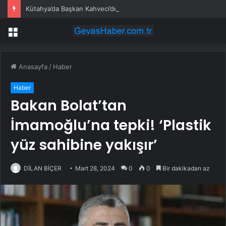
Kütahya’da Başkan Kahveci’den çalışmalara yakın mercek
Menü
Anasayfa
/
Haber
Haber
Bakan Bolat’tan
İmamoğlu’na tepki! ‘Plastik
yüz sahibine yakışır’
DİLAN BİÇER
Mart 28, 2024
0
0
Bir dakikadan az