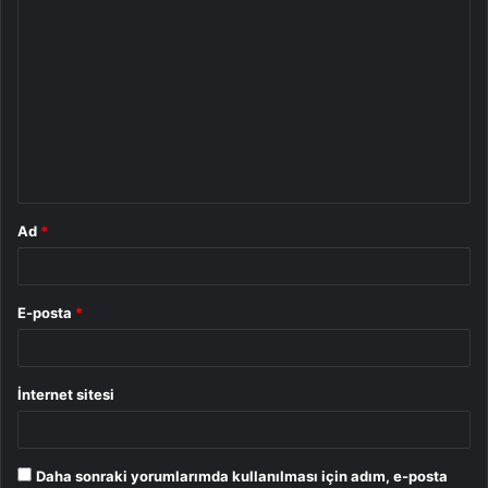
Y
o
r
u
m
*
Ad
*
E-posta
*
İnternet sitesi
Daha sonraki yorumlarımda kullanılması için adım, e-posta