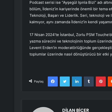
Podcast serisi ise “Ayşegül Işınla Bizi” adı alt
bölüm, İldeniz’in kariyerinde önemli bir tema e
Teknoloji, Başarı ve Liderlik. Seri, teknoloji v
kalmıyor, aynı zamanda İldeniz’in kendi yaşamı
17 Nisan 2024’te İstanbul, Zorlu PSM Touche’de
yazma sürecini ve teknolojinin toplum üzerinde
Levent Erden’in moderatörlüğünde gerçekleştiri
toplumlar üzerinde nasıl dönüştürücü bir etki y
Facebook
Twitter
LinkedIn
Tumblr
Pint
Paylaş
DİLAN BİÇER