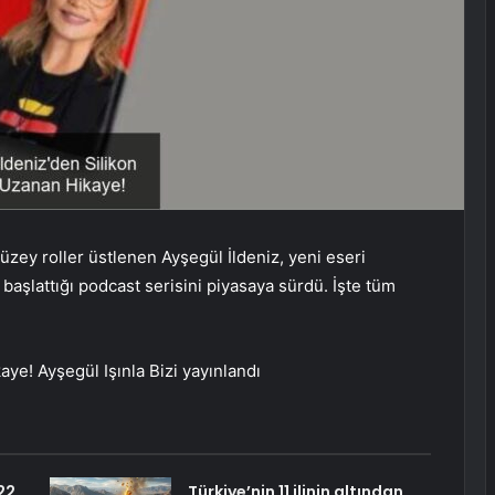
üzey roller üstlenen Ayşegül İldeniz, yeni eseri
k başlattığı podcast serisini piyasaya sürdü. İşte tüm
aye! Ayşegül Işınla Bizi yayınlandı
22
Türkiye’nin 11 ilinin altından