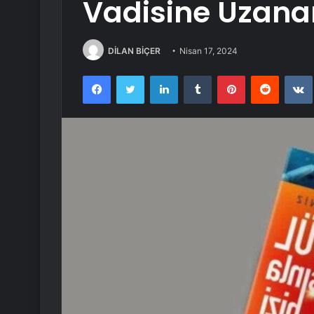
Vadisine Uzana
DİLAN BİÇER
Nisan 17, 2024
Facebook
Twitter
LinkedIn
Tumblr
Pinterest
Reddit