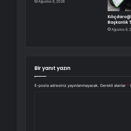
Ağustos 6, 2026
Kılıçdaroğ
Başkanlık T
Ağustos 6, 
Bir yanıt yazın
E-posta adresiniz yayınlanmayacak.
Gerekli alanlar
*
i
Y
o
r
u