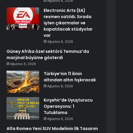
Ağustos 6, 2026
Electronic Arts (EA)
resmen satıldı; Sırada
işten çıkarmalar ve
kapatılacak stüdyolar
var
Ağustos 6, 2026
Güney Afrika özel sektörü Temmuz’da
marjinal büyüme gösterdi
Ağustos 6, 2026
Türkiye’nin 11 ilinin
altından altın fışkıracak
Ağustos 6, 2026
Kırşehir’de Uyuşturucu
Operasyonu: 1
Tutuklama
Ağustos 6, 2026
Alfa Romeo Yeni SUV Modelinin İlk Tasarım