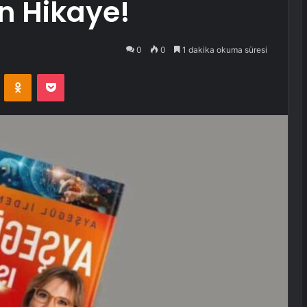
n Hikaye!
0
0
1 dakika okuma süresi
VKontakte
Odnoklassniki
Pocket