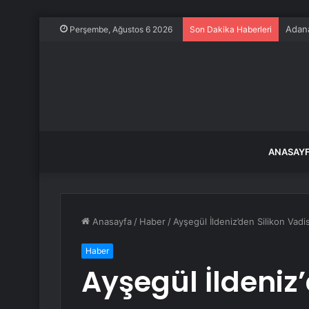
Adana
Perşembe, Ağustos 6 2026
Son Dakika Haberleri
ANASAY
Anasayfa
/
Haber
/
Ayşegül İldeniz’den Silikon Vad
Haber
Ayşegül İldeniz’