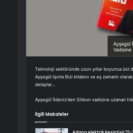
Teknoloji sektöründe uzun yıllar boyunca üst d
Ayşegül Işınla Bizi kitabını ve eş zamanlı olara
detaylar…
Ayşegül İldeniz’den Silikon vadisine uzanan hik
İlgili Makaleler
Adana elektrik kesintisi! 21-