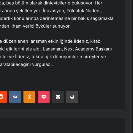
ında, beş bölüm olarak dinleyicilerle buluşuyor. Her
trafında şekilleniyor: İnovasyon, Yolculuk Nedeni,
e liderlik konularında derinlemesine bir bakış sağlamakla
ndan ilham verici öyküler sunuyor.
 düzenlenen lansman etkinliğinde İldeniz, kitabı
ki etkilerini ele aldı. Lansman, Next Academy Başkanı
ldi ve İldeniz, teknolojik dönüşümlerin bireyler ve
aratabileceğini vurguladı.
erest
Reddit
VKontakte
Odnoklassniki
Pocket
E-Posta ile paylaş
Yazdır