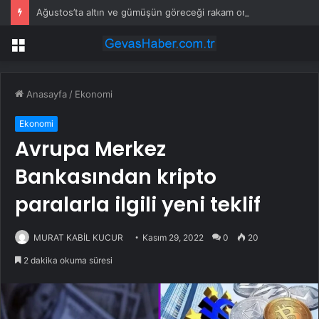
Ağustos’ta altın ve gümüşün göreceği rakam ortaya çıktı
Menü
Anasayfa
/
Ekonomi
Ekonomi
Avrupa Merkez
Bankasından kripto
paralarla ilgili yeni teklif
MURAT KABİL KUCUR
Kasım 29, 2022
0
20
2 dakika okuma süresi