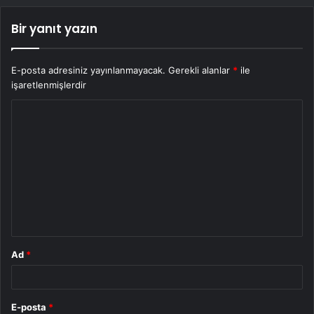
Bir yanıt yazın
E-posta adresiniz yayınlanmayacak.
Gerekli alanlar
*
ile
işaretlenmişlerdir
Y
o
r
u
m
*
Ad
*
E-posta
*