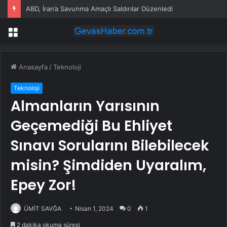
ABD, İran’a Savunma Amaçlı Saldırılar Düzenledi
Menü
Anasayfa
/
Teknoloji
Teknoloji
Almanların Yarısının
Geçemediği Bu Ehliyet
Sınavı Sorularını Bilebilecek
misin? Şimdiden Uyaralım,
Epey Zor!
ÜMİT SAVĞA
Nisan 1, 2024
0
1
2 dakika okuma süresi