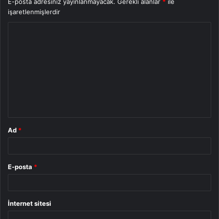
E-posta adresiniz yayınlanmayacak.
Gerekli alanlar
*
ile
işaretlenmişlerdir
Y
o
r
u
m
*
Ad
*
E-posta
*
İnternet sitesi