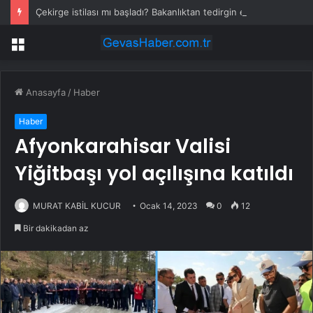
Çekirge istilası mı başladı? Bakanlıktan tedirgin eden görüntülerle ilgili açıklama
Menü
Anasayfa
/
Haber
Haber
Afyonkarahisar Valisi
Yiğitbaşı yol açılışına katıldı
MURAT KABİL KUCUR
Ocak 14, 2023
0
12
Bir dakikadan az