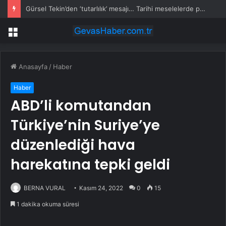
Gürsel Tekin’den ‘tutarlılık’ mesajı… Tarihi meselelerde pusula net olmalı
Menü
Anasayfa
/
Haber
Haber
ABD’li komutandan
Türkiye’nin Suriye’ye
düzenlediği hava
harekatına tepki geldi
BERNA VURAL
Kasım 24, 2022
0
15
1 dakika okuma süresi