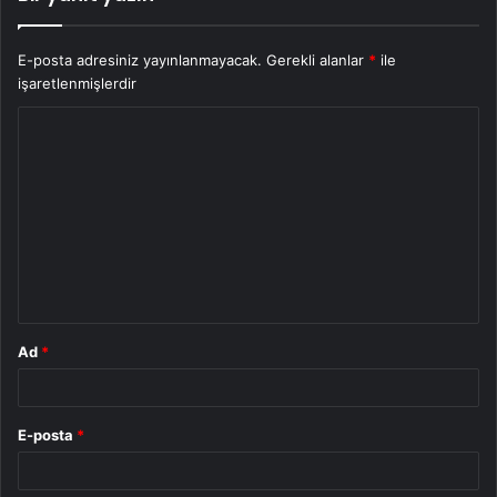
E-posta adresiniz yayınlanmayacak.
Gerekli alanlar
*
ile
işaretlenmişlerdir
Y
o
r
u
m
*
Ad
*
E-posta
*