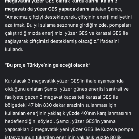
megavatını yüzer GES olarak kurduklarını, kalan 3
megavatı da yüzer GES yapacaklarını
anlatan Şamcı,
“Amacımız çiftçiyi destekleyerek, çiftçinin enerji maliyetini
azaltmak. Bu yıl sulama sezonuna girdiğimizde, pompaları
çalıştırdığımızda enerjimizi yüzer GES ve karasal GES ile
sağlayarak çiftçimizi desteklemiş olacağız.” ifadesini
kullandı.
“Bu proje Türkiye’nin geleceği olacak”
Kurulacak 3 megavatlık yüzer GES’in ihale aşamasında
olduğunu anlatan Şamcı, yüzer güneş enerjisi santrali ve
faaliyete geçen 2 megavat kapasiteli karasal GES ile
bölgedeki 47 bin 830 dekar arazinin sulanması için
kullanılan enerjinin yaklaşık yüzde 40’ının karşılanmasının
hedeflendiğini söyledi. Şamcı, yüzer GES’in yanına
yapacakları 3 megavatlık yeni yüzer GES ile Kuzova pompa
istasyonunun tüketilen enerjinin yaklaşık yüzde 80’lik