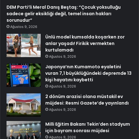
DEM Parti’li Meral Danış Beştaş: “Çocuk yoksulluğu
sadece gelir eksikliği değil, temel insan hakları
sorunudur”
Ağustos 9, 2026
Ünlü model kumsalda koşarken zor
anlar yaşadı! Firikik vermekten
kurtulamadı
Ağustos 9, 2026
Japonya’nın Kumamoto eyaletini
vuran 7,1 büyüklüğündeki depremde 13
kişi hayatını kaybetti
Ağustos 9, 2026
2 dönüm arazisi olana müstakil ev
müjdesi: Resmi Gazete’de yayınlandı
Ağustos 9, 2026
Milli Eğitim Bakanı Tekin’den stadyum
için bayram sonrası müjdesi
Ağustos 9, 2026