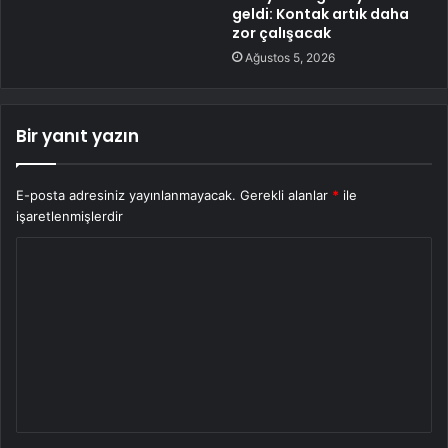
geldi: Kontak artık daha
zor çalışacak
Ağustos 5, 2026
Bir yanıt yazın
E-posta adresiniz yayınlanmayacak.
Gerekli alanlar
*
ile
işaretlenmişlerdir
Y
o
r
u
m
*