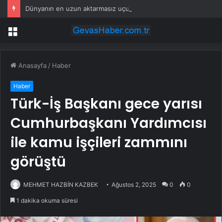
Dünyanın en uzun aktarmasız uçuşunda tarihi rekor: 24 saatten fazla havada kaldılar
Menü
Anasayfa
/
Haber
Haber
Türk-İş Başkanı gece yarısı
Cumhurbaşkanı Yardımcısı
ile kamu işçileri zammını
görüştü
MEHMET HAZBİN KAZBEK
Ağustos 2, 2025
0
0
1 dakika okuma süresi