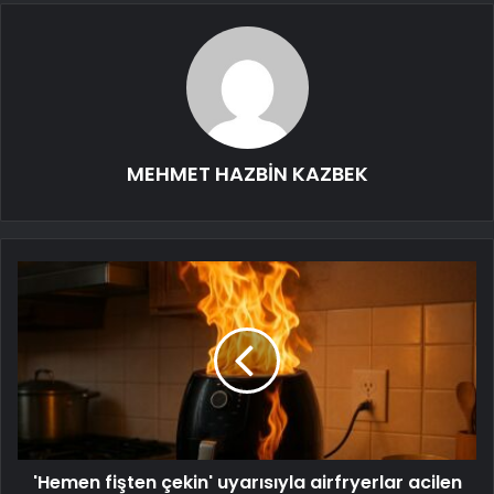
MEHMET HAZBİN KAZBEK
'Hemen fişten çekin' uyarısıyla airfryerlar acilen