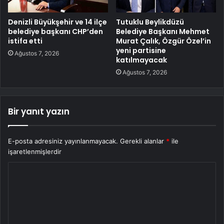
Denizli Büyükşehir ve 14 ilçe
Tutuklu Beylikdüzü
belediye başkanı CHP’den
Belediye Başkanı Mehmet
istifa etti
Murat Çalık, Özgür Özel’in
yeni partisine
Ağustos 7, 2026
katılmayacak
Ağustos 7, 2026
Bir yanıt yazın
E-posta adresiniz yayınlanmayacak.
Gerekli alanlar
*
ile
işaretlenmişlerdir
Y
o
r
u