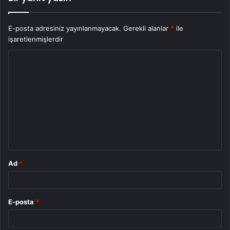
E-posta adresiniz yayınlanmayacak.
Gerekli alanlar
*
ile
işaretlenmişlerdir
Y
o
r
u
m
*
Ad
*
E-posta
*