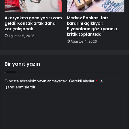
Akaryakıta gece yarısı zam
Merkez Bankası faiz
geldi: Kontak artık daha
kararını açıklıyor:
zor çalışacak
Piyasaların gözü yarınki
kritik toplantıda
Ağustos 5, 2026
Ağustos 4, 2026
Bir yanıt yazın
E-posta adresiniz yayınlanmayacak.
Gerekli alanlar
*
ile
işaretlenmişlerdir
Y
o
r
u