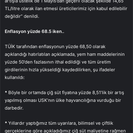
artışla üstelik de 1 Mayıs’dan geçerli olacak şekilde 14,65
TL/litre olarak ilan etmesi üreticilerimiz için kabul edilebilir
değildir” denildi.
Enflasyon yüzde 68.5 iken..
TÜİK tarafından enflasyonun yüzde 68,50 olarak
açıklandığı hatırlatılan açıklamada, yem ham maddelerinin
yüzde 50’den fazlasının ithal edildiği ve tüm üretim
girdilerinin hızla yükseldiği kaydedilirken, şu ifadeler
kullanıldı:
*
Böyle bir ortamda çiğ süt fiyatına yüzde 8,51’lik bir artış
yapılmış olması USK’nın ülke hayvancılığına vurduğu bir
darbedir.
*
Yıllardır yaptığımız tüm uyarılara, bilimsel ve çiftlik
gerçeklerine göre açıkladığımız çiğ süt maliyetine rağmen