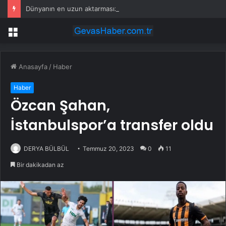
Dünyanın en uzun aktarmasız uçuşunda tarihi rekor: 24 saatten fazla havada kaldılar
Menü
Anasayfa
/
Haber
Haber
Özcan Şahan,
İstanbulspor’a transfer oldu
DERYA BÜLBÜL
Temmuz 20, 2023
0
11
Bir dakikadan az