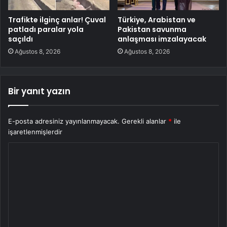
Trafikte ilginç anlar! Çuval
Türkiye, Arabistan ve
patladı paralar yola
Pakistan savunma
saçıldı
anlaşması imzalayacak
Ağustos 8, 2026
Ağustos 8, 2026
Bir yanıt yazın
E-posta adresiniz yayınlanmayacak.
Gerekli alanlar
*
ile
işaretlenmişlerdir
Y
o
r
u
m
*