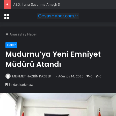
ABD, İran’a Savunma Amaçlı Saldırılar Düzenledi
Menü
Anasayfa
/
Haber
Haber
Mudurnu’ya Yeni Emniyet
Müdürü Atandı
MEHMET HAZBİN KAZBEK
Ağustos 14, 2025
0
0
Bir dakikadan az