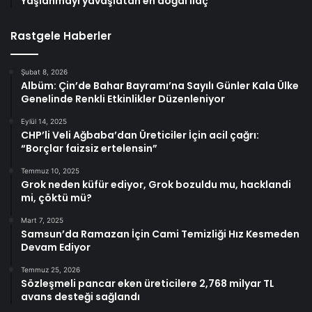
Yaşlanmayı yavaşlatan en doğal ilaç
Rastgele Haberler
Şubat 8, 2026
Albüm: Çin’de Bahar Bayramı’na Sayılı Günler Kala Ülke
Genelinde Renkli Etkinlikler Düzenleniyor
Eylül 14, 2025
CHP’li Veli Ağbaba’dan Üreticiler İçin acil çağrı:
“Borçlar faizsiz ertelensin”
Temmuz 10, 2025
Grok neden küfür ediyor, Grok bozuldu mu, hacklandi
mi, çöktü mü?
Mart 7, 2025
Samsun’da Ramazan İçin Cami Temizliği Hız Kesmeden
Devam Ediyor
Temmuz 25, 2026
Sözleşmeli pancar eken üreticilere 2,768 milyar TL
avans desteği sağlandı