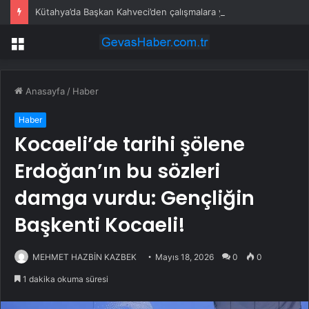
Kütahya’da Başkan Kahveci’den çalışmalara yakın mercek
Menü
Anasayfa
/
Haber
Haber
Kocaeli’de tarihi şölene
Erdoğan’ın bu sözleri
damga vurdu: Gençliğin
Başkenti Kocaeli!
MEHMET HAZBİN KAZBEK
Mayıs 18, 2026
0
0
1 dakika okuma süresi