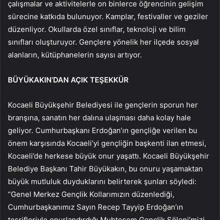
çalışmalar ve aktivitelerle on binlerce öğrencinin gelişim
sürecine katkıda bulunuyor. Kamplar, festivaller ve geziler
düzenliyor. Okullarda özel sınıflar, teknoloji ve bilim
sınıfları oluşturuyor. Gençlere yönelik her ilçede sosyal
alanların, kütüphanelerin sayısı artıyor.
BÜYÜKAKIN’DAN AÇIK TEŞEKKÜR
Kocaeli Büyükşehir Belediyesi ile gençlerin sporun her
branşına, sanatın her dalına ulaşması daha kolay hale
geliyor. Cumhurbaşkanı Erdoğan’ın gençliğe verilen bu
önem karşısında Kocaeli’yi gençliğin başkenti ilan etmesi,
Kocaeli’de herkese büyük onur yaşattı. Kocaeli Büyükşehir
Belediye Başkanı Tahir Büyükakın, bu onuru yaşamaktan
büyük mutluluk duyduklarını belirterek şunları söyledi:
“Genel Merkez Gençlik Kollarımızın düzenlediği,
Cumhurbaşkanımız Sayın Recep Tayyip Erdoğan’ın
teşrifleriyle onurlandırdığı Muhteşem Gençlik Şöleni’mizi,