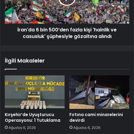
İran'da 6 bin 500’den fazla kişi 'hainlik ve
casusluk' şüphesiyle gözaltına alındı
İlgili Makaleler
Kırşehir’de Uyuşturucu
Fırtına cami minarelerini
Operasyonu: 1 Tutuklama
devirdi
Ağustos 6, 2026
Ağustos 6, 2026