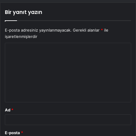
Bir yanıt yazın
E-posta adresiniz yayınlanmayacak.
Gerekli alanlar
*
ile
işaretlenmişlerdir
Y
o
r
u
m
*
Ad
*
E-posta
*