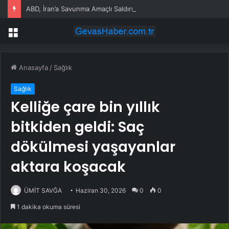
ABD, İran’a Savunma Amaçlı Saldırılar Düzenledi
Menü
Anasayfa
/
Sağlık
Sağlık
Kelliğe çare bin yıllık
bitkiden geldi: Saç
dökülmesi yaşayanlar
aktara koşacak
ÜMİT SAVĞA
Haziran 30, 2026
0
0
1 dakika okuma süresi