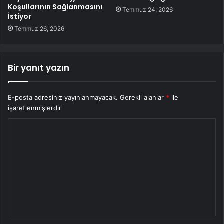
Koşullarının Sağlanmasını
Temmuz 24, 2026
İstiyor
Temmuz 26, 2026
Bir yanıt yazın
E-posta adresiniz yayınlanmayacak.
Gerekli alanlar
*
ile
işaretlenmişlerdir
Y
o
r
u
m
*