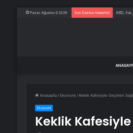
ABD, İran
Pazar, Ağustos 9 2026
Son Dakika Haberleri
ANASAY
Anasayfa
/
Ekonomi
/
Keklik Kafesiyle Geçimini Sağl
Ekonomi
Keklik Kafesiyle