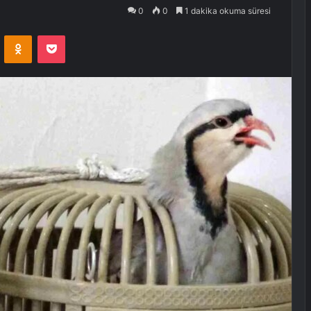
0
0
1 dakika okuma süresi
VKontakte
Odnoklassniki
Pocket