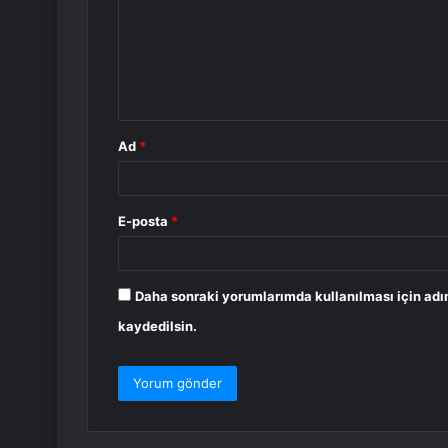
r
u
m
*
Ad
*
E-posta
*
Daha sonraki yorumlarımda kullanılması için adı
kaydedilsin.