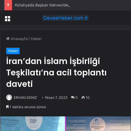
Kütahya’da Başkan Kahveci’den çalışmalara yakın mercek
Menü
Anasayfa
/
Haber
Haber
İran’dan İslam İşbirliği
Teşkilatı’na acil toplantı
daveti
ERHAN DENİZ
Nisan 7, 2023
0
10
1 dakika okuma süresi