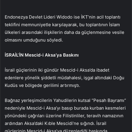
Endonezya Devlet Lideri Widodo ise İKT’nin acil toplantı
teklifini memnuniyetle karşılayarak, bu toplantının İslam
ülkeleri arasındaki ilişkilerin daha da güçlenmesine vesile
olmasını umduğunu söyledi.
İSRAİL’İN Mescid-i Aksa’ya Baskını
İsrail güçlerinin iki gündür Mescid-i Aksa’da ibadet
edenlere yönelik şiddetli müdahalesi, işgal altındaki Doğu
Kudüs ve bölgede gerilimi artırmıştı.
Bağnaz yerleşimcilerin Yahudilerin kutsal “Pesah Bayramı”
nedeniyle Mescid-i Aksa’yı basıp burada kurban kesmeleri
yönündeki çağrıları üzerine Filistinliler, teravih namazının
ardından Aksa’daki Kıble Mescidi’ne sığındı. İsrail
güçlerinin Mescid-i Aksa’ya düzenlediği baskında,