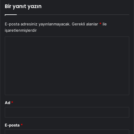
Bir yanıt yazın
E-posta adresiniz yayınlanmayacak.
Gerekli alanlar
*
ile
işaretlenmişlerdir
Y
o
r
u
m
*
Ad
*
E-posta
*