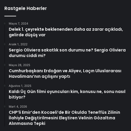
Rastgele Haberler
Mayıs 7, 2024
Delek 1. çeyrekte beklenenden daha az zarar açıkladı,
gelirde düşüş var
Aralık 1, 2022
Sergio Oliviera sakatlık son durumu ne? Sergio Oliviera
durumu ciddi mi?
Mayıs 28, 2025
Cumhurbaşkanı Erdoğan ve Aliyev, Laçın Uluslararası
Havalimanı’nın açılışını yaptı
Ağustos 1, 2025
Kaldı Üç Gün filmi oyuncuları kim, konusu ne, sonu nasıl
bitiyor?
Mart 4, 2026
CHP’li Emir’den Kocaeli’de Bir Okulda Teneffüs Zilinin
İlahiyle Değiştirilmesini Eleştiren Velinin Gözaltına
Alınmasına Tepki