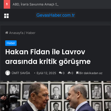
ABD, İran’a Savunma Amaçlı Saldırılar Düzenledi
Menü
Anasayfa
/
Haber
Haber
Hakan Fidan ile Lavrov
arasında kritik görüşme
ÜMİT SAVĞA
Eylül 12, 2025
0
0
Bir dakikadan az