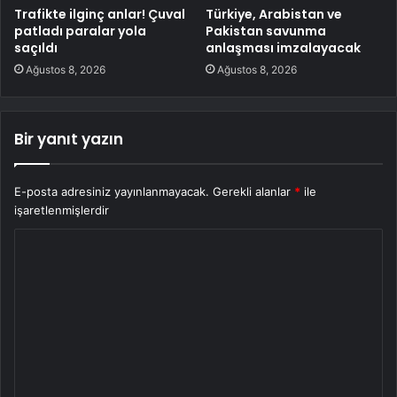
Trafikte ilginç anlar! Çuval
Türkiye, Arabistan ve
patladı paralar yola
Pakistan savunma
saçıldı
anlaşması imzalayacak
Ağustos 8, 2026
Ağustos 8, 2026
Bir yanıt yazın
E-posta adresiniz yayınlanmayacak.
Gerekli alanlar
*
ile
işaretlenmişlerdir
Y
o
r
u
m
*