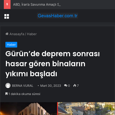
ABD, İran’a Savunma Amaçlı Saldırılar Düzenledi
Menü
Anasayfa
/
Haber
Haber
Gürün’de deprem sonrası
hasar gören binaların
yıkımı başladı
BERNA VURAL
Mart 30, 2023
0
7
1 dakika okuma süresi