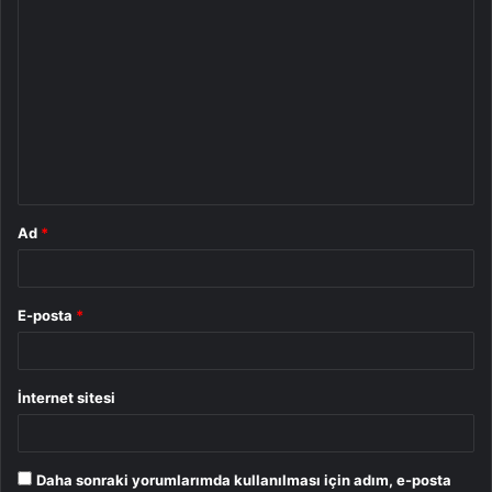
Y
o
r
u
m
*
Ad
*
E-posta
*
İnternet sitesi
Daha sonraki yorumlarımda kullanılması için adım, e-posta