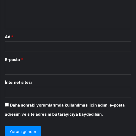
u
m
*
Ad
*
E-posta
*
İnternet sitesi
Daha sonraki yorumlarımda kullanılması için adım, e-posta
adresim ve site adresim bu tarayıcıya kaydedilsin.