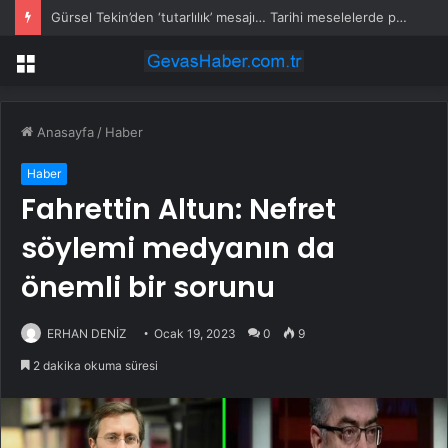
Gürsel Tekin’den ‘tutarlılık’ mesajı… Tarihi meselelerde pusula net olmalı
Menü
Anasayfa
/
Haber
Haber
Fahrettin Altun: Nefret
söylemi medyanın da
önemli bir sorunu
ERHAN DENİZ
Ocak 19, 2023
0
9
2 dakika okuma süresi