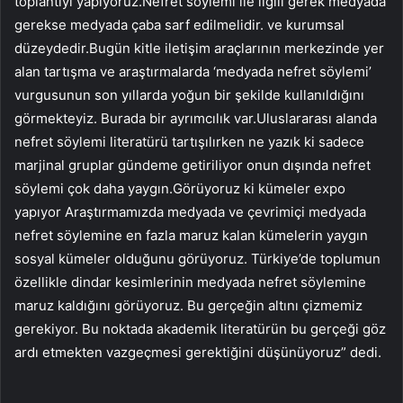
toplantıyı yapıyoruz.Nefret söylemi ile ilgili gerek medyada
gerekse medyada çaba sarf edilmelidir. ve kurumsal
düzeydedir.Bugün kitle iletişim araçlarının merkezinde yer
alan tartışma ve araştırmalarda ‘medyada nefret söylemi’
vurgusunun son yıllarda yoğun bir şekilde kullanıldığını
görmekteyiz. Burada bir ayrımcılık var.Uluslararası alanda
nefret söylemi literatürü tartışılırken ne yazık ki sadece
marjinal gruplar gündeme getiriliyor onun dışında nefret
söylemi çok daha yaygın.Görüyoruz ki kümeler expo
yapıyor Araştırmamızda medyada ve çevrimiçi medyada
nefret söylemine en fazla maruz kalan kümelerin yaygın
sosyal kümeler olduğunu görüyoruz. Türkiye’de toplumun
özellikle dindar kesimlerinin medyada nefret söylemine
maruz kaldığını görüyoruz. Bu gerçeğin altını çizmemiz
gerekiyor. Bu noktada akademik literatürün bu gerçeği göz
ardı etmekten vazgeçmesi gerektiğini düşünüyoruz” dedi.