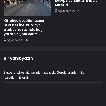
Resepsiyonunda “Erik Dalı”
Sürprizi
Ağustos 7, 2026
Kütahya otobüs kazası
SON DAKİKA! Kütahya
otobüs kazasında kaç
yaralı var, ölü var mı?
Ağustos 7, 2026
Bir yanıt yazın
E-posta adresiniz yayınlanmayacak.
Gerekli alanlar
*
ile
işaretlenmişlerdir
Y
o
r