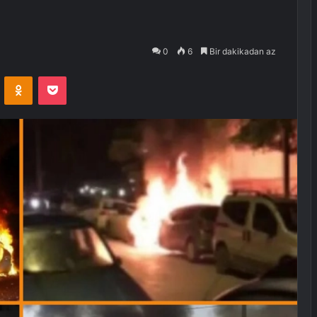
0
6
Bir dakikadan az
VKontakte
Odnoklassniki
Pocket