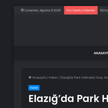
Dünya
Cumartesi, Ağustos 8 2026
Son Dakika Haberleri
ANASAY
Anasayfa
/
Haber
/
Elazığ’da Park Halindeki Araç At
Haber
Elazığ’da Park 