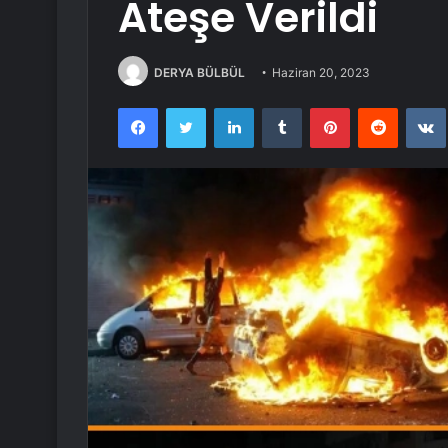
Ateşe Verildi
DERYA BÜLBÜL
Haziran 20, 2023
Facebook
Twitter
LinkedIn
Tumblr
Pinterest
Reddit