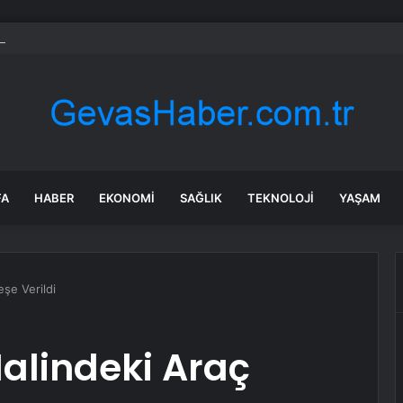
nın en uzun aktarmasız uçuşunda tarihi rekor: 24 saatten fazla havada k
FA
HABER
EKONOMI
SAĞLIK
TEKNOLOJI
YAŞAM
eşe Verildi
Halindeki Araç