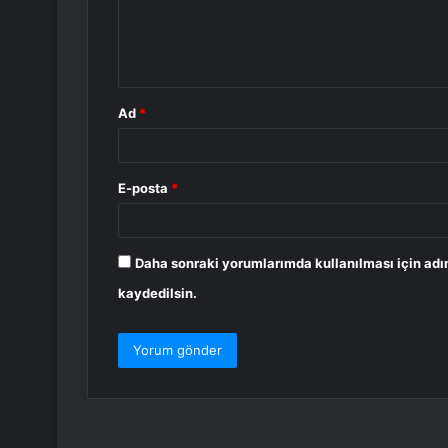
m
*
Ad
*
E-posta
*
Daha sonraki yorumlarımda kullanılması için adı
kaydedilsin.