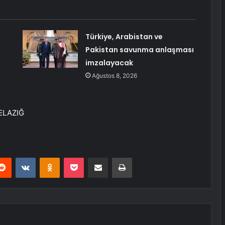
Türkiye, Arabistan ve
Pakistan savunma anlaşması
imzalayacak
Ağustos 8, 2026
– ELAZIĞ
erest
Reddit
VKontakte
Odnoklassniki
Pocket
E-Posta ile paylaş
Yazdır