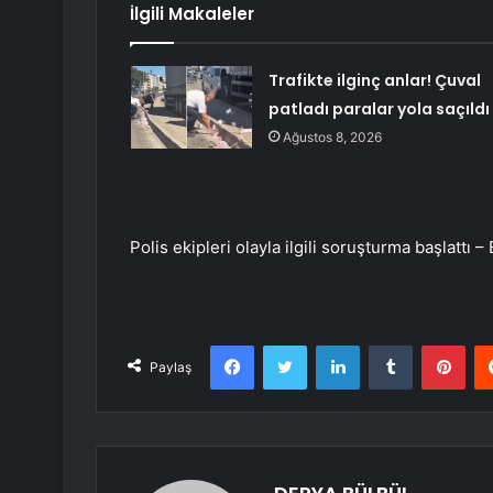
İlgili Makaleler
Trafikte ilginç anlar! Çuval
patladı paralar yola saçıldı
Ağustos 8, 2026
Polis ekipleri olayla ilgili soruşturma başlattı 
Facebook
Twitter
LinkedIn
Tumblr
Pint
Paylaş