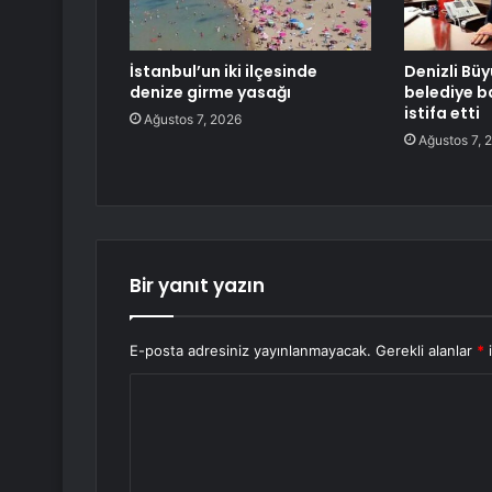
İstanbul’un iki ilçesinde
Denizli Büy
denize girme yasağı
belediye b
istifa etti
Ağustos 7, 2026
Ağustos 7, 
Bir yanıt yazın
E-posta adresiniz yayınlanmayacak.
Gerekli alanlar
*
i
Y
o
r
u