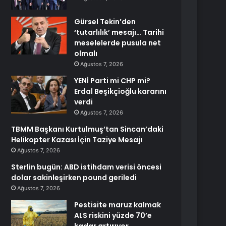
Gürsel Tekin’den
‘tutarlılık’ mesajı… Tarihi
meselelerde pusula net
olmalı
Ağustos 7, 2026
YENİ Parti mi CHP mi?
Erdal Beşikçioğlu kararını
verdi
Ağustos 7, 2026
TBMM Başkanı Kurtulmuş’tan Sincan’daki
Helikopter Kazası İçin Taziye Mesajı
Ağustos 7, 2026
Sterlin bugün: ABD istihdam verisi öncesi
dolar sakinleşirken pound geriledi
Ağustos 7, 2026
Pestisite maruz kalmak
ALS riskini yüzde 70’e